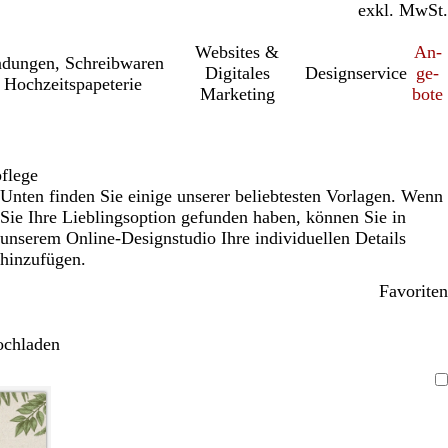
inkl. MwSt.
exkl. MwSt.
Websites &
An­­
a­dung­en, Schreib­wa­ren
Digitales
Designservice
ge­­
 Hochzeitspapeterie
Marketing
bo­­te
flege
Unten finden Sie einige unserer beliebtesten Vorlagen. Wenn
Sie Ihre Lieblingsoption gefunden haben, können Sie in
unserem Online-Designstudio Ihre individuellen Details
hinzufügen.
Favoriten
ochladen