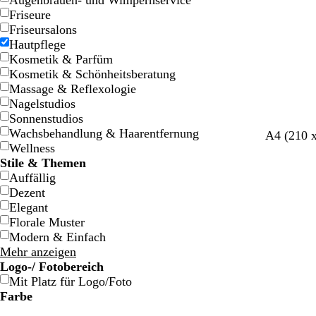
Augenbrauen- und Wimpernservice
Friseure
Friseursalons
Hautpflege
Kosmetik & Parfüm
Kosmetik & Schönheitsberatung
Massage & Reflexologie
Nagelstudios
Sonnenstudios
Wachsbehandlung & Haarentfernung
C
W
S
A4 (210 
Wellness
r
a
c
Stile & Themen
è
l
h
Auffällig
m
d
w
Dezent
e
g
a
Elegant
r
r
Florale Muster
ü
z
Modern & Einfach
n
Mehr anzeigen
Logo-/ Fotobereich
Mit Platz für Logo/Foto
Farbe
B
B
G
G
G
G
O
O
R
R
G
G
W
W
S
S
B
B
C
C
L
L
R
R