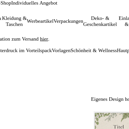
-Shop
Individuelles Angebot
&
Kleidung &
Deko- &
Einl­
Werbeartikel
Verpackungen
Taschen
Geschenkartikel
&
ation zum Versand
hier
.
terdruck im Vorteilspack
Vorlagen
Schönheit & Wellness
Hautp
Eigenes Design h