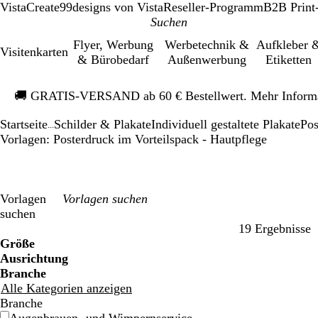
VistaCreate
99designs von Vista
Reseller-Programm
B2B Print
Flyer, Werbung
Werbetechnik &
Aufkleber 
Visitenkarten
& Bürobedarf
Außenwerbung
Etiketten
Galeriebild
🚚
GRATIS-VERSAND ab 60 € Bestellwert. Mehr Inform
1
von
Startseite
Schilder & Plakate
Individuell gestaltete Plakate
Pos
1
...
Vorlagen: Posterdruck im Vorteilspack - Hautpflege
Vorlagen
suchen
19 Ergebnisse
Filter
Größe
Ausrichtung
Branche
Alle Kategorien anzeigen
Branche