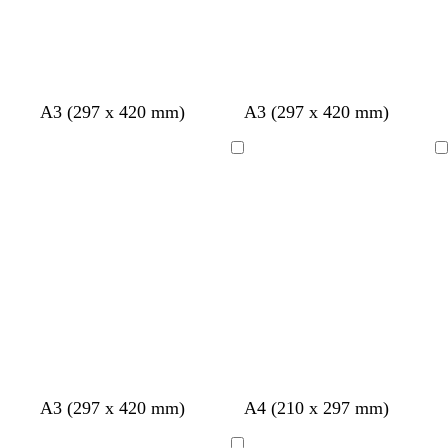
A3 (297 x 420 mm)
A3 (297 x 420 mm)
Ladevorgang
Ladevorgang
W
D
B
C
W
W
H
H
F
G
F
A3 (297 x 420 mm)
A4 (210 x 297 mm)
a
u
l
r
a
e
e
e
l
i
l