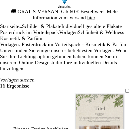
Galeriebild
🚚
GRATIS-VERSAND ab 60 € Bestellwert. Mehr
1
Information zum Versand
hier
.
von
Startseite
Schilder & Plakate
Individuell gestaltete Plakate
1
...
Posterdruck im Vorteilspack
Vorlagen
Schönheit & Wellness
Kosmetik & Parfüm
Vorlagen: Posterdruck im Vorteilspack - Kosmetik & Parfüm
Unten finden Sie einige unserer beliebtesten Vorlagen. Wenn
Sie Ihre Lieblingsoption gefunden haben, können Sie in
unserem Online-Designstudio Ihre individuellen Details
hinzufügen.
Vorlagen suchen
16 Ergebnisse
Filter