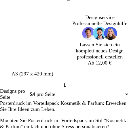
l
n
a
è
l
i
l
l
i
s
i
Ladevorgang
d
k
u
m
d
ß
l
l
e
c
e
g
e
g
e
g
b
g
d
h
d
Designservice
r
l
r
r
r
r
e
t
e
Professionelle Designhilfe
ü
b
ü
ü
a
a
r
g
r
n
r
n
n
u
u
r
a
n
ü
u
n
Lassen Sie sich ein
n
komplett neues Design
professionell erstellen
Ab 12,00 €
C
H
C
D
D
A3 (297 x 420 mm)
r
e
r
u
u
1
è
l
è
n
n
Seite
Designs pro
m
l
m
k
k
1
Seite
e
r
e
e
e
Posterdruck im Vorteilspack Kosmetik & Parfüm: Erwecken
o
l
l
Sie Ihre Ideen zum Leben.
s
l
b
a
i
l
Möchten Sie Posterdruck im Vorteilspack im Stil "Kosmetik
l
a
& Parfüm" einfach und ohne Stress personalisieren?
a
u