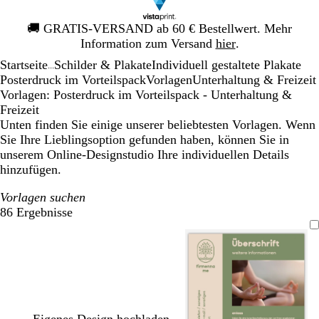
Galeriebild
🚚
GRATIS-VERSAND ab 60 € Bestellwert. Mehr
1
Information zum Versand
hier
.
von
Startseite
Schilder & Plakate
Individuell gestaltete Plakate
1
...
Posterdruck im Vorteilspack
Vorlagen
Unterhaltung & Freizeit
Vorlagen: Posterdruck im Vorteilspack - Unterhaltung &
Freizeit
Unten finden Sie einige unserer beliebtesten Vorlagen. Wenn
Sie Ihre Lieblingsoption gefunden haben, können Sie in
unserem Online-Designstudio Ihre individuellen Details
hinzufügen.
Vorlagen suchen
86 Ergebnisse
Filter