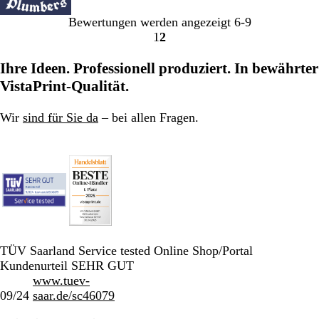
Bewertungen werden angezeigt
6-9
1
2
Gehe
Gehe
zu
zu
Ihre Ideen. Professionell produziert. In bewährter
Seite
Seite
VistaPrint-Qualität.
Wir
sind für Sie da
– bei allen Fragen.
TÜV Saarland Service tested Online Shop/Portal
Kundenurteil SEHR GUT
www.tuev-
09/24
saar.de/sc46079