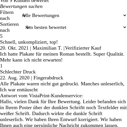
Von 9 Kunden bewertet
Meine
Sucheingaben
Filtern
nach
Sortieren
nach
5
Schnell, unkompliziert, top!
20. Okt. 2021
|
Maximilian T.
|
Verifizierter Kauf
Ich hatte Plakate für meinen Roman bestellt. Super Qualität.
Mehr kann ich nicht erwarten!
1
Schlechter Druck
22. Aug. 2020
|
Fingerabdruck
Alle Plakate waren nicht gut gedruckt. Manches unleserlich,
Ich war enttäuscht
Antwort vom VistaPrint-Kundenservice:
Hallo, vielen Dank für Ihre Bewertung. Leider befanden sich
in Ihrem Poster über der dunklen Schriftt noch Textfelder mit
weißer Schrift. Dadurch wirkte die dunkle Schrift
unleserlich. Wir haben Ihren Entwurf korrigiert. Wir haben
Ihnen auch eine persönliche Nachricht zukommen lassen,