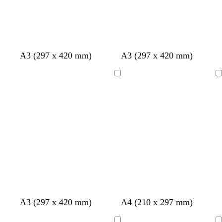
A3 (297 x 420 mm)
A3 (297 x 420 mm)
Ladevorgang
Ladevorgang
D
O
B
W
R
L
G
A3 (297 x 420 mm)
A4 (210 x 297 mm)
u
l
l
a
o
i
r