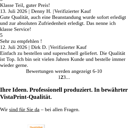
Klasse Teil, guter Preis!
13. Juli 2026
|
Denny H.
|
Verifizierter Kauf
Gute Qualität, auch eine Beanstandung wurde sofort erledigt
und zur absoluten Zufriedenheit erledigt. Das nenne ich
klasse Service!
5
Sehr zu empfehlen !
12. Juli 2026
|
Dirk D.
|
Verifizierter Kauf
Einfach zu bestellen und superschnell geliefert. Die Qualität
ist Top. Ich bin seit vielen Jahren Kunde und bestelle immer
wieder gerne.
Bewertungen werden angezeigt
6-10
1
2
3
Gehe
Gehe
Gehe
zu
zu
zu
Ihre Ideen. Professionell produziert. In bewährter
Seite
Seite
Seite
VistaPrint-Qualität.
Wir
sind für Sie da
– bei allen Fragen.