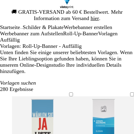
Galeriebild
🚚
GRATIS-VERSAND ab 60 € Bestellwert. Mehr
1
Information zum Versand
hier
.
von
Startseite
Schilder & Plakate
Werbebanner erstellen
1
...
Werbebanner zum Aufstellen
Roll-Up-Banner
Vorlagen
Auffällig
Vorlagen: Roll-Up-Banner - Auffällig
Unten finden Sie einige unserer beliebtesten Vorlagen. Wenn
Sie Ihre Lieblingsoption gefunden haben, können Sie in
unserem Online-Designstudio Ihre individuellen Details
hinzufügen.
Vorlagen suchen
280 Ergebnisse
Filter