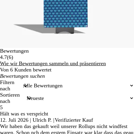
Bewertungen
6
4.7
(
6
)
Bewertungen
Wie wir Bewertungen sammeln und präsentieren
Von 6 Kunden bewertet
Meine
Sucheingaben
Filtern
nach
Sortieren
nach
5
Hält was es verspricht
12. Juli 2026
|
Ulrich P.
|
Verifizierter Kauf
Wir haben das gekauft weil unserer Rollups nicht windfest
waren. Schon nch dem erstem Einsatz war klar dass das geau