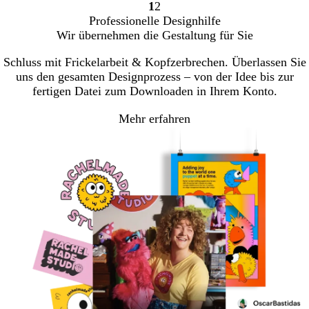
1
2
Gehe
Gehe
Professionelle Designhilfe
zu
zu
Wir übernehmen die Gestaltung für Sie
Seite
Seite
Schluss mit Frickelarbeit & Kopfzerbrechen. Überlassen Sie
uns den gesamten Designprozess – von der Idee bis zur
fertigen Datei zum Downloaden in Ihrem Konto.
Mehr erfahren