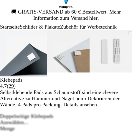
Galeriebild
🚚
GRATIS-VERSAND ab 60 € Bestellwert. Mehr
1
Information zum Versand
hier
.
von
Startseite
Schilder & Plakate
Zubehör für Werbetechnik
1
Galeriebild
Vergrößer-/verkleinerbares
Zoom
Verwenden
Klicken
Vergrößer-/verkleinerbares
Zoom
Verwenden
Klicken
Vergrößer
Zoom
Verwende
Klicken
1
Bild
auf
Sie
zum
Bild
auf
Sie
zum
Bild
auf
Sie
zum
von
Minimum
die
Vergrößern
Minimum
die
Vergrößern
Minimum
die
Vergrößer
3
Tasten
Tasten
Tasten
+
+
+
und
und
und
-
-
-
zum
zum
zum
Klebepads
Zoomen
Zoomen
Zoomen
Bewertungen
4.7
(
29
)
und
und
und
29
Selbstklebende Pads aus Schaumstoff sind eine clevere
die
die
die
lesen
Alternative zu Hammer und Nagel beim Dekorieren der
Pfeiltasten
Pfeiltasten
Pfeiltaste
Wände. 4 Pads pro Packung.
Details ansehen
zum
zum
zum
Schwenken.
Schwenken.
Schwenke
Doppelseitige Klebepads
Auswählen...
Menge