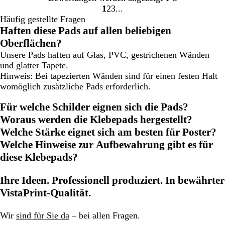
1
2
3
Gehe
Gehe
Gehe
Häufig gestellte Fragen
zu
zu
zu
Haften diese Pads auf allen beliebigen
Seite
Seite
Seite
Oberflächen?
Unsere Pads haften auf Glas, PVC, gestrichenen Wänden
und glatter Tapete.
Hinweis: Bei tapezierten Wänden sind für einen festen Halt
womöglich zusätzliche Pads erforderlich.
Für welche Schilder eignen sich die Pads?
Woraus werden die Klebepads hergestellt?
Welche Stärke eignet sich am besten für Poster?
Welche Hinweise zur Aufbewahrung gibt es für
diese Klebepads?
Ihre Ideen. Professionell produziert. In bewährter
VistaPrint-Qualität.
Wir
sind für Sie da
– bei allen Fragen.