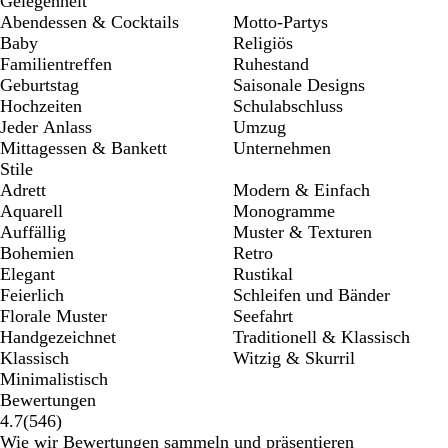
Gelegenheit
Abendessen & Cocktails
Motto-Partys
Baby
Religiös
Familientreffen
Ruhestand
Geburtstag
Saisonale Designs
Hochzeiten
Schulabschluss
Jeder Anlass
Umzug
Mittagessen & Bankett
Unternehmen
Stile
Adrett
Modern & Einfach
Aquarell
Monogramme
Auffällig
Muster & Texturen
Bohemien
Retro
Elegant
Rustikal
Feierlich
Schleifen und Bänder
Florale Muster
Seefahrt
Handgezeichnet
Traditionell & Klassisch
Klassisch
Witzig & Skurril
Minimalistisch
Bewertungen
546
4.7
(
546
)
Bewertungen
Wie wir Bewertungen sammeln und präsentieren