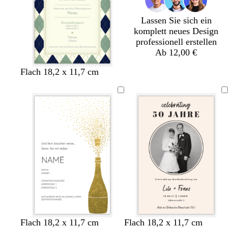
a
a
u
u
Lassen Sie sich ein
komplett neues Design
professionell erstellen
Ab 12,00 €
C
C
C
Flach 18,2 x 11,7 cm
r
r
r
è
è
è
m
m
m
e
e
e
W
S
D
C
W
S
H
G
Flach 18,2 x 11,7 cm
Flach 18,2 x 11,7 cm