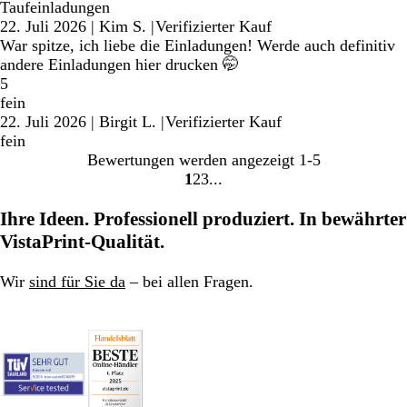
Taufeinladungen
22. Juli 2026
|
Kim S.
|
Verifizierter Kauf
War spitze, ich liebe die Einladungen! Werde auch definitiv
andere Einladungen hier drucken 🤭
5
fein
22. Juli 2026
|
Birgit L.
|
Verifizierter Kauf
fein
Bewertungen werden angezeigt
1-5
1
2
3
Gehe
Gehe
Gehe
zu
zu
zu
Ihre Ideen. Professionell produziert. In bewährter
Seite
Seite
Seite
VistaPrint-Qualität.
Wir
sind für Sie da
– bei allen Fragen.