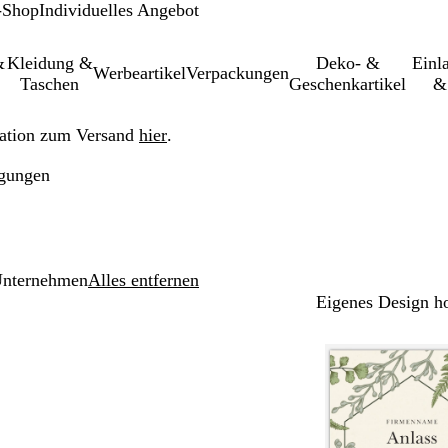
-Shop
Individuelles Angebot
&
Kleidung &
Deko- &
Einl­
Werbeartikel
Verpackungen
Taschen
Geschenkartikel
&
ation zum Versand
hier
.
gungen
nternehmen
Alles entfernen
Eigenes Design h