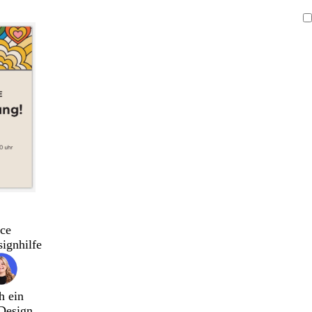
ce
signhilfe
h ein
Design