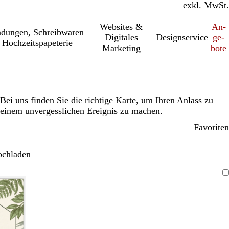
inkl. MwSt.
exkl. MwSt.
Websites &
An­­
a­dung­en, Schreib­wa­ren
Digitales
Designservice
ge­­
 Hochzeitspapeterie
Marketing
bo­­te
Bei uns finden Sie die richtige Karte, um Ihren Anlass zu
einem unvergesslichen Ereignis zu machen.
Favoriten
ochladen