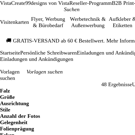
VistaCreate
99designs von Vista
Reseller-Programm
B2B Print
Flyer, Werbung
Werbetechnik &
Aufkleber 
Visitenkarten
& Bürobedarf
Außenwerbung
Etiketten
Galeriebild
🚚
GRATIS-VERSAND ab 60 € Bestellwert. Mehr Inform
1
von
Startseite
Persönliche Schreibwaren
Einladungen und Ankündi
1
Einladungen und Ankündigungen
Vorlagen
suchen
48 Ergebnisse
U
Filter
Falz
Größe
Ausrichtung
Stile
Anzahl der Fotos
Gelegenheit
Folienprägung