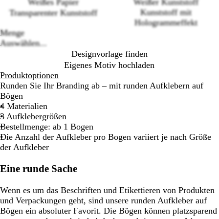
Weißes Papier
Weißer Kunststoff
Loading
Kunststoff mit
Transparenter Kunststoff
options
Hologrammeffekt
Menge
Auswählen...
Designvorlage finden
Eigenes Motiv hochladen
Produktoptionen
Runden Sie Ihr Branding ab – mit runden Aufklebern auf
Bögen
4 Materialien
3 Aufklebergrößen
Bestellmenge: ab 1 Bogen
Die Anzahl der Aufkleber pro Bogen variiert je nach Größe
der Aufkleber
Eine runde Sache
Wenn es um das Beschriften und Eti­ket­tie­ren von Produkten
und Verpackungen geht, sind unsere runden Aufkleber auf
Bögen ein absoluter Favorit. Die Bögen können platzsparend