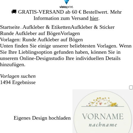
Galeriebild
🚚
GRATIS-VERSAND ab 60 € Bestellwert. Mehr
1
Information zum Versand
hier
.
von
Startseite
Aufkleber & Etiketten
Aufkleber & Sticker
1
...
Runde Aufkleber auf Bögen
Vorlagen
Vorlagen: Runde Aufkleber auf Bögen
Unten finden Sie einige unserer beliebtesten Vorlagen. Wenn
Sie Ihre Lieblingsoption gefunden haben, können Sie in
unserem Online-Designstudio Ihre individuellen Details
hinzufügen.
Vorlagen suchen
1494 Ergebnisse
Filter
Eigenes Design hochladen