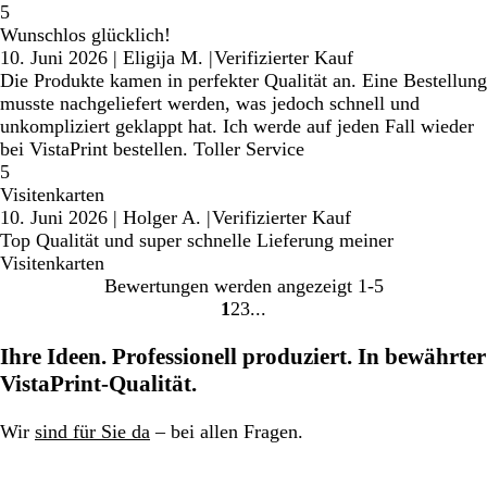
5
Wunschlos glücklich!
10. Juni 2026
|
Eligija M.
|
Verifizierter Kauf
Die Produkte kamen in perfekter Qualität an. Eine Bestellung
musste nachgeliefert werden, was jedoch schnell und
unkompliziert geklappt hat. Ich werde auf jeden Fall wieder
bei VistaPrint bestellen. Toller Service
5
Visitenkarten
10. Juni 2026
|
Holger A.
|
Verifizierter Kauf
Top Qualität und super schnelle Lieferung meiner
Visitenkarten
Bewertungen werden angezeigt
1-5
1
2
3
Gehe
Gehe
Gehe
zu
zu
zu
Ihre Ideen. Professionell produziert. In bewährter
Seite
Seite
Seite
VistaPrint-Qualität.
Wir
sind für Sie da
– bei allen Fragen.