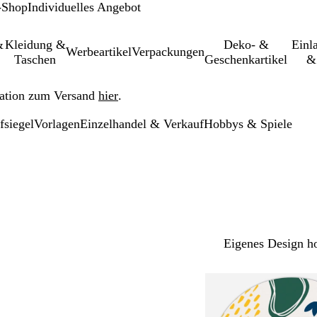
-Shop
Individuelles Angebot
&
Kleidung &
Deko- &
Einl­
Werbeartikel
Verpackungen
Taschen
Geschenkartikel
&
ation zum Versand
hier
.
fsiegel
Vorlagen
Einzelhandel & Verkauf
Hobbys & Spiele
Eigenes Design h