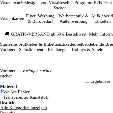
VistaCreate
99designs von Vista
Reseller-Programm
B2B Print
Flyer, Werbung
Werbetechnik &
Aufkleber 
Visitenkarten
& Bürobedarf
Außenwerbung
Etiketten
Galeriebild
🚚
GRATIS-VERSAND ab 60 € Bestellwert. Mehr Inform
1
von
Startseite
Aufkleber & Etiketten
Etiketten
Selbstklebende Brie
1
...
Vorlagen: Selbstklebende Briefsiegel - Hobbys & Spiele
Vorlagen
suchen
11 Ergebnisse
Filter
Material
Weißes Papier
Transparenter Kunststoff
Branche
Alle Kategorien anzeigen