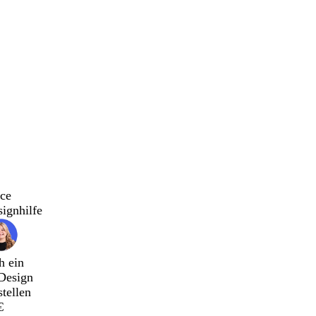
ce
signhilfe
h ein
Design
stellen
€