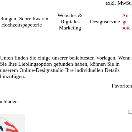
inkl. MwSt.
exkl. MwSt.
Websites &
An­­
a­dung­en, Schreib­wa­ren
Digitales
Designservice
ge­­
 Hochzeitspapeterie
Marketing
bo­­te
Unten finden Sie einige unserer beliebtesten Vorlagen. Wenn
Sie Ihre Lieblingsoption gefunden haben, können Sie in
unserem Online-Designstudio Ihre individuellen Details
hinzufügen.
Favoriten
ochladen