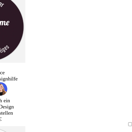
ce
signhilfe
h ein
Design
stellen
€