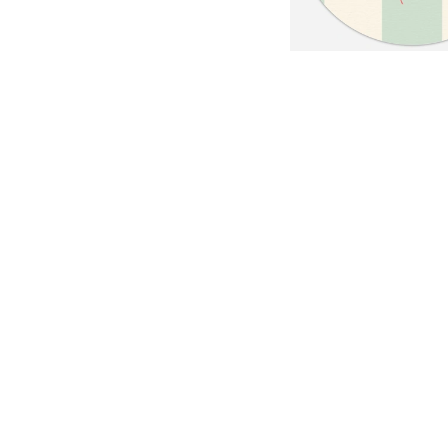
ang
ang