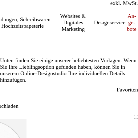
inkl. MwSt.
exkl. MwSt.
Websites &
An­­
a­dung­en, Schreib­wa­ren
Digitales
Designservice
ge­­
 Hochzeitspapeterie
Marketing
bo­­te
Unten finden Sie einige unserer beliebtesten Vorlagen. Wenn
Sie Ihre Lieblingsoption gefunden haben, können Sie in
unserem Online-Designstudio Ihre individuellen Details
hinzufügen.
Favoriten
ochladen