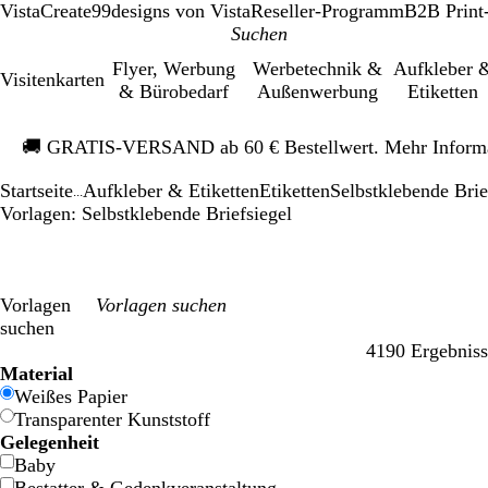
VistaCreate
99designs von Vista
Reseller-Programm
B2B Print
Flyer, Werbung
Werbetechnik &
Aufkleber 
Visitenkarten
& Bürobedarf
Außenwerbung
Etiketten
Galeriebild
🚚
GRATIS-VERSAND ab 60 € Bestellwert. Mehr Inform
1
von
Startseite
Aufkleber & Etiketten
Etiketten
Selbstklebende Brie
1
...
Vorlagen: Selbstklebende Briefsiegel
Vorlagen
suchen
4190 Ergebniss
Filter
Material
Weißes Papier
Transparenter Kunststoff
Gelegenheit
Baby