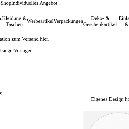
-Shop
Individuelles Angebot
&
Kleidung &
Deko- &
Einl­
Werbeartikel
Verpackungen
Taschen
Geschenkartikel
&
ation zum Versand
hier
.
fsiegel
Vorlagen
e
Eigenes Design h