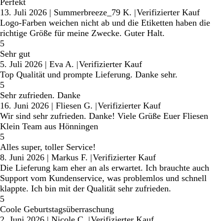
Perfekt
13. Juli 2026
|
Summerbreeze_79 K.
|
Verifizierter Kauf
Logo-Farben weichen nicht ab und die Etiketten haben die
richtige Größe für meine Zwecke. Guter Halt.
5
Sehr gut
5. Juli 2026
|
Eva A.
|
Verifizierter Kauf
Top Qualität und prompte Lieferung. Danke sehr.
5
Sehr zufrieden. Danke
16. Juni 2026
|
Fliesen G.
|
Verifizierter Kauf
Wir sind sehr zufrieden. Danke! Viele Grüße Euer Fliesen
Klein Team aus Hönningen
5
Alles super, toller Service!
8. Juni 2026
|
Markus F.
|
Verifizierter Kauf
Die Lieferung kam eher an als erwartet. Ich brauchte auch
Support vom Kundenservice, was problemlos und schnell
klappte. Ich bin mit der Qualität sehr zufrieden.
5
Coole Geburtstagsüberraschung
2. Juni 2026
|
Nicole C.
|
Verifizierter Kauf