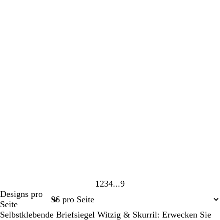
1
2
3
4
9
Seite
Seite
Seite
Seite
Seite
Designs pro
1
2
3
4
9
Seite
Selbstklebende Briefsiegel Witzig & Skurril: Erwecken Sie