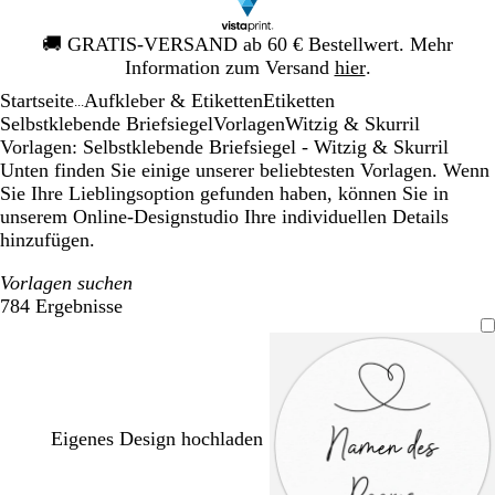
Galeriebild
🚚
GRATIS-VERSAND ab 60 € Bestellwert. Mehr
1
Information zum Versand
hier
.
von
Startseite
Aufkleber & Etiketten
Etiketten
1
...
Selbstklebende Briefsiegel
Vorlagen
Witzig & Skurril
Vorlagen: Selbstklebende Briefsiegel - Witzig & Skurril
Unten finden Sie einige unserer beliebtesten Vorlagen. Wenn
Sie Ihre Lieblingsoption gefunden haben, können Sie in
unserem Online-Designstudio Ihre individuellen Details
hinzufügen.
Vorlagen suchen
784 Ergebnisse
Filter
Eigenes Design hochladen