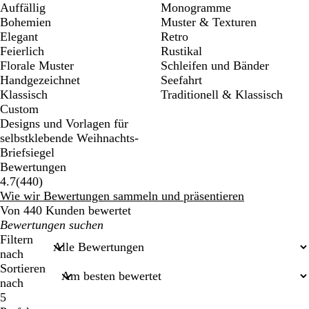
Auffällig
Monogramme
Bohemien
Muster & Texturen
Elegant
Retro
Feierlich
Rustikal
Florale Muster
Schleifen und Bänder
Handgezeichnet
Seefahrt
Klassisch
Traditionell & Klassisch
Custom
Designs und Vorlagen für
selbstklebende Weihnachts-
Briefsiegel
Bewertungen
440
4.7
(
440
)
Bewertungen
Wie wir Bewertungen sammeln und präsentieren
Von 440 Kunden bewertet
Meine
Sucheingaben
Filtern
nach
Sortieren
nach
5