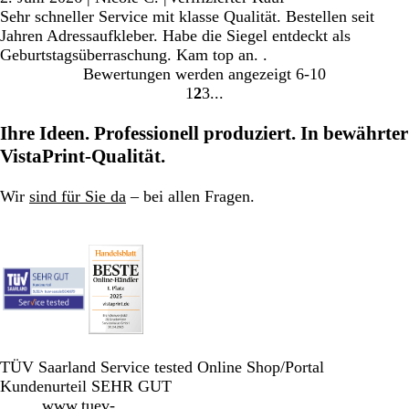
Sehr schneller Service mit klasse Qualität. Bestellen seit
Jahren Adressaufkleber. Habe die Siegel entdeckt als
Geburtstagsüberraschung. Kam top an. .
Bewertungen werden angezeigt
6-10
1
2
3
Gehe
Gehe
Gehe
zu
zu
zu
Ihre Ideen. Professionell produziert. In bewährter
Seite
Seite
Seite
VistaPrint-Qualität.
Wir
sind für Sie da
– bei allen Fragen.
TÜV Saarland Service tested Online Shop/Portal
Kundenurteil SEHR GUT
www.tuev-