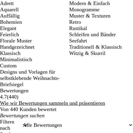
Adrett
Modern & Einfach
Aquarell
Monogramme
Auffällig
Muster & Texturen
Bohemien
Retro
Elegant
Rustikal
Feierlich
Schleifen und Bänder
Florale Muster
Seefahrt
Handgezeichnet
Traditionell & Klassisch
Klassisch
Witzig & Skurril
Minimalistisch
Custom
Designs und Vorlagen für
selbstklebende Weihnachts-
Briefsiegel
Bewertungen
440
4.7
(
440
)
Bewertungen
Wie wir Bewertungen sammeln und präsentieren
Von 440 Kunden bewertet
Meine
Sucheingaben
Filtern
nach