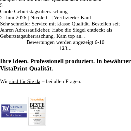
5
Coole Geburtstagsüberraschung
2. Juni 2026
|
Nicole C.
|
Verifizierter Kauf
Sehr schneller Service mit klasse Qualität. Bestellen seit
Jahren Adressaufkleber. Habe die Siegel entdeckt als
Geburtstagsüberraschung. Kam top an. .
Bewertungen werden angezeigt
6-10
1
2
3
Gehe
Gehe
Gehe
zu
zu
zu
Ihre Ideen. Professionell produziert. In bewährter
Seite
Seite
Seite
VistaPrint-Qualität.
Wir
sind für Sie da
– bei allen Fragen.