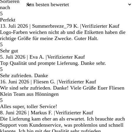
Sortieren
nach
5
Perfekt
13. Juli 2026
|
Summerbreeze_79 K.
|
Verifizierter Kauf
Logo-Farben weichen nicht ab und die Etiketten haben die
richtige Größe für meine Zwecke. Guter Halt.
5
Sehr gut
5. Juli 2026
|
Eva A.
|
Verifizierter Kauf
Top Qualität und prompte Lieferung. Danke sehr.
5
Sehr zufrieden. Danke
16. Juni 2026
|
Fliesen G.
|
Verifizierter Kauf
Wir sind sehr zufrieden. Danke! Viele Grüße Euer Fliesen
Klein Team aus Hönningen
5
Alles super, toller Service!
8. Juni 2026
|
Markus F.
|
Verifizierter Kauf
Die Lieferung kam eher an als erwartet. Ich brauchte auch
Support vom Kundenservice, was problemlos und schnell
klappte. Ich bin mit der Qualität sehr zufrieden.