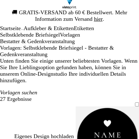
Galeriebild
🚚
GRATIS-VERSAND ab 60 € Bestellwert. Mehr
1
Information zum Versand
hier
.
von
Startseite
Aufkleber & Etiketten
Etiketten
1
...
Selbstklebende Briefsiegel
Vorlagen
Bestatter & Gedenkveranstaltung
Vorlagen: Selbstklebende Briefsiegel - Bestatter &
Gedenkveranstaltung
Unten finden Sie einige unserer beliebtesten Vorlagen. Wenn
Sie Ihre Lieblingsoption gefunden haben, können Sie in
unserem Online-Designstudio Ihre individuellen Details
hinzufügen.
Vorlagen suchen
27 Ergebnisse
Filter
Eigenes Design hochladen