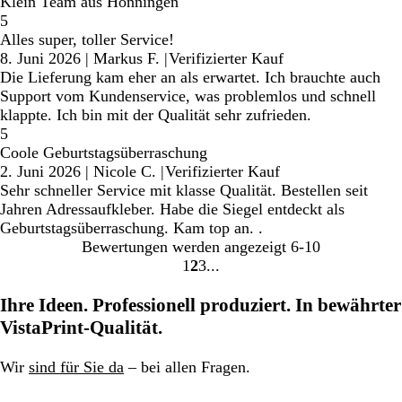
Klein Team aus Hönningen
5
Alles super, toller Service!
8. Juni 2026
|
Markus F.
|
Verifizierter Kauf
Die Lieferung kam eher an als erwartet. Ich brauchte auch
Support vom Kundenservice, was problemlos und schnell
klappte. Ich bin mit der Qualität sehr zufrieden.
5
Coole Geburtstagsüberraschung
2. Juni 2026
|
Nicole C.
|
Verifizierter Kauf
Sehr schneller Service mit klasse Qualität. Bestellen seit
Jahren Adressaufkleber. Habe die Siegel entdeckt als
Geburtstagsüberraschung. Kam top an. .
Bewertungen werden angezeigt
6-10
1
2
3
Gehe
Gehe
Gehe
zu
zu
zu
Ihre Ideen. Professionell produziert. In bewährter
Seite
Seite
Seite
VistaPrint-Qualität.
Wir
sind für Sie da
– bei allen Fragen.