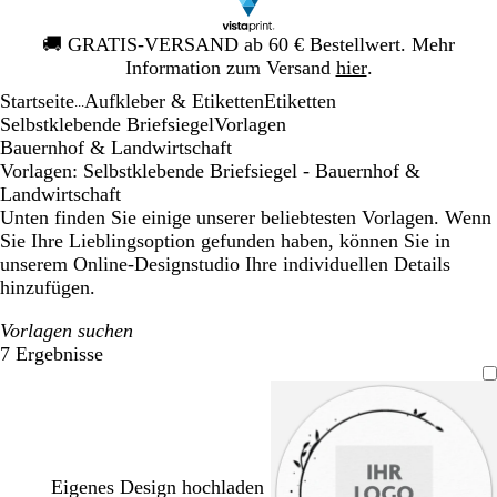
Galeriebild
🚚
GRATIS-VERSAND ab 60 € Bestellwert. Mehr
1
Information zum Versand
hier
.
von
Startseite
Aufkleber & Etiketten
Etiketten
1
...
Selbstklebende Briefsiegel
Vorlagen
Bauernhof & Landwirtschaft
Vorlagen: Selbstklebende Briefsiegel - Bauernhof &
Landwirtschaft
Unten finden Sie einige unserer beliebtesten Vorlagen. Wenn
Sie Ihre Lieblingsoption gefunden haben, können Sie in
unserem Online-Designstudio Ihre individuellen Details
hinzufügen.
Vorlagen suchen
7 Ergebnisse
Filter
Eigenes Design hochladen