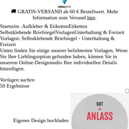
Galeriebild
🚚
GRATIS-VERSAND ab 60 € Bestellwert. Mehr
1
Information zum Versand
hier
.
von
Startseite
Aufkleber & Etiketten
Etiketten
1
...
Selbstklebende Briefsiegel
Vorlagen
Unterhaltung & Freizeit
Vorlagen: Selbstklebende Briefsiegel - Unterhaltung &
Freizeit
Unten finden Sie einige unserer beliebtesten Vorlagen. Wenn
Sie Ihre Lieblingsoption gefunden haben, können Sie in
unserem Online-Designstudio Ihre individuellen Details
hinzufügen.
Vorlagen suchen
50 Ergebnisse
Filter
Eigenes Design hochladen