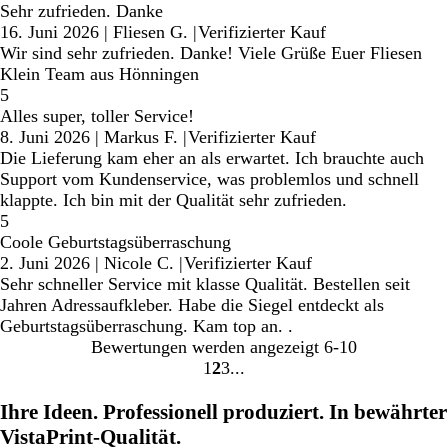
Sehr zufrieden. Danke
16. Juni 2026
|
Fliesen G.
|
Verifizierter Kauf
Wir sind sehr zufrieden. Danke! Viele Grüße Euer Fliesen
Klein Team aus Hönningen
5
Alles super, toller Service!
8. Juni 2026
|
Markus F.
|
Verifizierter Kauf
Die Lieferung kam eher an als erwartet. Ich brauchte auch
Support vom Kundenservice, was problemlos und schnell
klappte. Ich bin mit der Qualität sehr zufrieden.
5
Coole Geburtstagsüberraschung
2. Juni 2026
|
Nicole C.
|
Verifizierter Kauf
Sehr schneller Service mit klasse Qualität. Bestellen seit
Jahren Adressaufkleber. Habe die Siegel entdeckt als
Geburtstagsüberraschung. Kam top an. .
Bewertungen werden angezeigt
6-10
1
2
3
Gehe
Gehe
Gehe
zu
zu
zu
Ihre Ideen. Professionell produziert. In bewährter
Seite
Seite
Seite
VistaPrint-Qualität.