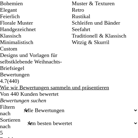
Bohemien
Muster & Texturen
Elegant
Retro
Feierlich
Rustikal
Florale Muster
Schleifen und Bänder
Handgezeichnet
Seefahrt
Klassisch
Traditionell & Klassisch
Minimalistisch
Witzig & Skurril
Custom
Designs und Vorlagen für
selbstklebende Weihnachts-
Briefsiegel
Bewertungen
440
4.7
(
440
)
Bewertungen
Wie wir Bewertungen sammeln und präsentieren
Von 440 Kunden bewertet
Meine
Sucheingaben
Filtern
nach
Sortieren
nach
5