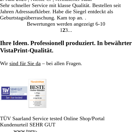
Sehr schneller Service mit klasse Qualität. Bestellen seit
Jahren Adressaufkleber. Habe die Siegel entdeckt als
Geburtstagsüberraschung. Kam top an. .
Bewertungen werden angezeigt
6-10
1
2
3
Gehe
Gehe
Gehe
zu
zu
zu
Ihre Ideen. Professionell produziert. In bewährter
Seite
Seite
Seite
VistaPrint-Qualität.
Wir
sind für Sie da
– bei allen Fragen.
TÜV Saarland Service tested Online Shop/Portal
Kundenurteil SEHR GUT
www.tuev-