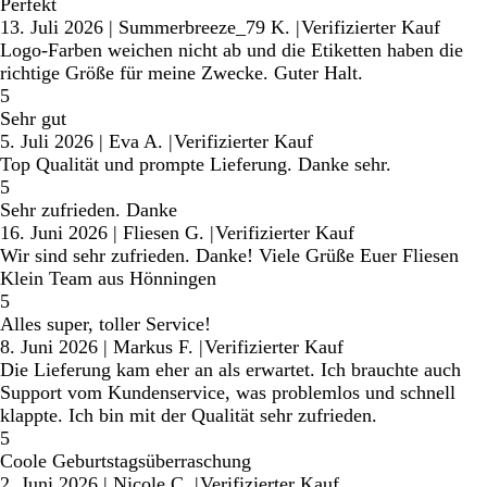
Perfekt
13. Juli 2026
|
Summerbreeze_79 K.
|
Verifizierter Kauf
Logo-Farben weichen nicht ab und die Etiketten haben die
richtige Größe für meine Zwecke. Guter Halt.
5
Sehr gut
5. Juli 2026
|
Eva A.
|
Verifizierter Kauf
Top Qualität und prompte Lieferung. Danke sehr.
5
Sehr zufrieden. Danke
16. Juni 2026
|
Fliesen G.
|
Verifizierter Kauf
Wir sind sehr zufrieden. Danke! Viele Grüße Euer Fliesen
Klein Team aus Hönningen
5
Alles super, toller Service!
8. Juni 2026
|
Markus F.
|
Verifizierter Kauf
Die Lieferung kam eher an als erwartet. Ich brauchte auch
Support vom Kundenservice, was problemlos und schnell
klappte. Ich bin mit der Qualität sehr zufrieden.
5
Coole Geburtstagsüberraschung
2. Juni 2026
|
Nicole C.
|
Verifizierter Kauf