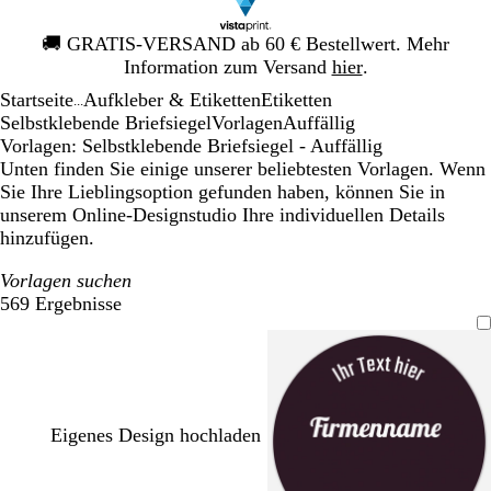
Galeriebild
🚚
GRATIS-VERSAND ab 60 € Bestellwert. Mehr
1
Information zum Versand
hier
.
von
Startseite
Aufkleber & Etiketten
Etiketten
1
...
Selbstklebende Briefsiegel
Vorlagen
Auffällig
Vorlagen: Selbstklebende Briefsiegel - Auffällig
Unten finden Sie einige unserer beliebtesten Vorlagen. Wenn
Sie Ihre Lieblingsoption gefunden haben, können Sie in
unserem Online-Designstudio Ihre individuellen Details
hinzufügen.
Vorlagen suchen
569 Ergebnisse
Filter
Eigenes Design hochladen