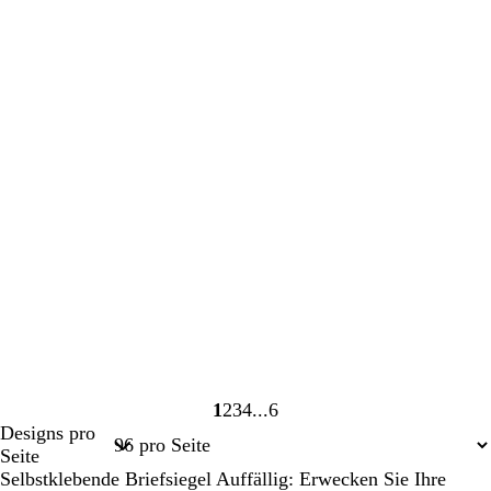
1
2
3
4
6
Seite
Seite
Seite
Seite
Seite
Designs pro
1
2
3
4
6
Seite
Selbstklebende Briefsiegel Auffällig: Erwecken Sie Ihre