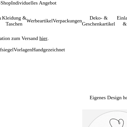
-Shop
Individuelles Angebot
&
Kleidung &
Deko- &
Einl­
Werbeartikel
Verpackungen
Taschen
Geschenkartikel
&
ation zum Versand
hier
.
fsiegel
Vorlagen
Handgezeichnet
Eigenes Design h