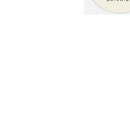
ang
ang