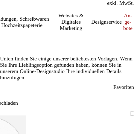
inkl. MwSt.
exkl. MwSt.
Websites &
An­­
a­dung­en, Schreib­wa­ren
Digitales
Designservice
ge­­
 Hochzeitspapeterie
Marketing
bo­­te
Unten finden Sie einige unserer beliebtesten Vorlagen. Wenn
Sie Ihre Lieblingsoption gefunden haben, können Sie in
unserem Online-Designstudio Ihre individuellen Details
hinzufügen.
Favoriten
ochladen