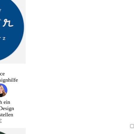
ce
signhilfe
h ein
Design
stellen
€