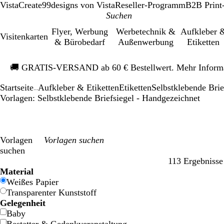
VistaCreate
99designs von Vista
Reseller-Programm
B2B Print
Flyer, Werbung
Werbetechnik &
Aufkleber 
Visitenkarten
& Bürobedarf
Außenwerbung
Etiketten
Galeriebild
🚚
GRATIS-VERSAND ab 60 € Bestellwert. Mehr Inform
1
von
Startseite
Aufkleber & Etiketten
Etiketten
Selbstklebende Brie
1
...
Vorlagen: Selbstklebende Briefsiegel - Handgezeichnet
Vorlagen
suchen
113 Ergebnisse
Filter
Material
Weißes Papier
Transparenter Kunststoff
Gelegenheit
Baby