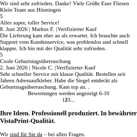
Wir sind sehr zufrieden. Danke! Viele Grüße Euer Fliesen
Klein Team aus Hönningen
5
Alles super, toller Service!
8. Juni 2026
|
Markus F.
|
Verifizierter Kauf
Die Lieferung kam eher an als erwartet. Ich brauchte auch
Support vom Kundenservice, was problemlos und schnell
klappte. Ich bin mit der Qualität sehr zufrieden.
5
Coole Geburtstagsüberraschung
2. Juni 2026
|
Nicole C.
|
Verifizierter Kauf
Sehr schneller Service mit klasse Qualität. Bestellen seit
Jahren Adressaufkleber. Habe die Siegel entdeckt als
Geburtstagsüberraschung. Kam top an. .
Bewertungen werden angezeigt
6-10
1
2
3
Gehe
Gehe
Gehe
zu
zu
zu
Ihre Ideen. Professionell produziert. In bewährter
Seite
Seite
Seite
VistaPrint-Qualität.
Wir
sind für Sie da
– bei allen Fragen.