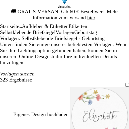
Galeriebild
🚚
GRATIS-VERSAND ab 60 € Bestellwert. Mehr
1
Information zum Versand
hier
.
von
Startseite
Aufkleber & Etiketten
Etiketten
1
...
Selbstklebende Briefsiegel
Vorlagen
Geburtstag
Vorlagen: Selbstklebende Briefsiegel - Geburtstag
Unten finden Sie einige unserer beliebtesten Vorlagen. Wenn
Sie Ihre Lieblingsoption gefunden haben, können Sie in
unserem Online-Designstudio Ihre individuellen Details
hinzufügen.
Vorlagen suchen
323 Ergebnisse
Filter
Eigenes Design hochladen