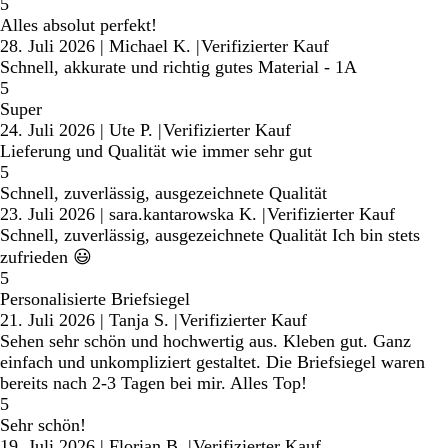
5
Alles absolut perfekt!
28. Juli 2026
|
Michael K.
|
Verifizierter Kauf
Schnell, akkurate und richtig gutes Material - 1A
5
Super
24. Juli 2026
|
Ute P.
|
Verifizierter Kauf
Lieferung und Qualität wie immer sehr gut
5
Schnell, zuverlässig, ausgezeichnete Qualität
23. Juli 2026
|
sara.kantarowska K.
|
Verifizierter Kauf
Schnell, zuverlässig, ausgezeichnete Qualität Ich bin stets
zufrieden 😃
5
Personalisierte Briefsiegel
21. Juli 2026
|
Tanja S.
|
Verifizierter Kauf
Sehen sehr schön und hochwertig aus. Kleben gut. Ganz
einfach und unkompliziert gestaltet. Die Briefsiegel waren
bereits nach 2-3 Tagen bei mir. Alles Top!
5
Sehr schön!
19. Juli 2026
|
Florian B.
|
Verifizierter Kauf