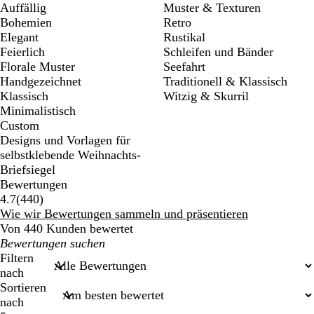
Auffällig
Muster & Texturen
Bohemien
Retro
Elegant
Rustikal
Feierlich
Schleifen und Bänder
Florale Muster
Seefahrt
Handgezeichnet
Traditionell & Klassisch
Klassisch
Witzig & Skurril
Minimalistisch
Custom
Designs und Vorlagen für
selbstklebende Weihnachts-
Briefsiegel
Bewertungen
440
4.7
(
440
)
Bewertungen
Wie wir Bewertungen sammeln und präsentieren
Von 440 Kunden bewertet
Meine
Sucheingaben
Filtern
nach
Sortieren
nach