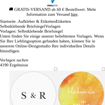
Galeriebild
🚚
GRATIS-VERSAND ab 60 € Bestellwert. Mehr
1
Information zum Versand
hier
.
von
Startseite
Aufkleber & Etiketten
Etiketten
1
...
Selbstklebende Briefsiegel
Vorlagen
Vorlagen: Selbstklebende Briefsiegel
Unten finden Sie einige unserer beliebtesten Vorlagen. Wenn
Sie Ihre Lieblingsoption gefunden haben, können Sie in
unserem Online-Designstudio Ihre individuellen Details
hinzufügen.
Vorlagen suchen
4190 Ergebnisse
Filter