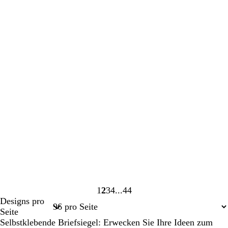
1
2
3
4
44
Seite
Seite
Seite
Seite
Seite
Designs pro
1
2
3
4
44
Seite
Selbstklebende Briefsiegel: Erwecken Sie Ihre Ideen zum