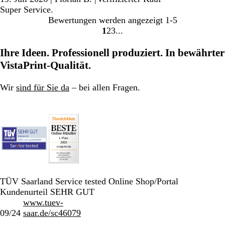
Super Service.
Bewertungen werden angezeigt
1-5
1
2
3
Gehe
Gehe
Gehe
zu
zu
zu
Ihre Ideen. Professionell produziert. In bewährter
Seite
Seite
Seite
VistaPrint-Qualität.
Wir
sind für Sie da
– bei allen Fragen.
TÜV Saarland Service tested Online Shop/Portal
Kundenurteil SEHR GUT
www.tuev-
09/24
saar.de/sc46079