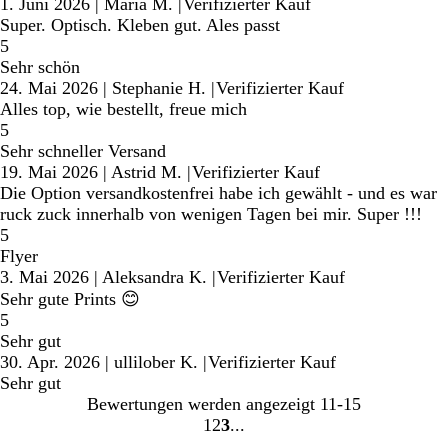
1. Juni 2026
|
Maria M.
|
Verifizierter Kauf
Super. Optisch. Kleben gut. Ales passt
5
Sehr schön
24. Mai 2026
|
Stephanie H.
|
Verifizierter Kauf
Alles top, wie bestellt, freue mich
5
Sehr schneller Versand
19. Mai 2026
|
Astrid M.
|
Verifizierter Kauf
Die Option versandkostenfrei habe ich gewählt - und es war
ruck zuck innerhalb von wenigen Tagen bei mir. Super !!!
5
Flyer
3. Mai 2026
|
Aleksandra K.
|
Verifizierter Kauf
Sehr gute Prints 😊
5
Sehr gut
30. Apr. 2026
|
ullilober K.
|
Verifizierter Kauf
Sehr gut
Bewertungen werden angezeigt
11-15
1
2
3
Gehe
Gehe
Gehe