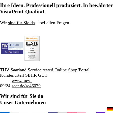
zu
zu
zu
Ihre Ideen. Professionell produziert. In bewährter
Seite
Seite
Seite
VistaPrint-Qualität.
Wir
sind für Sie da
– bei allen Fragen.
TÜV Saarland Service tested Online Shop/Portal
Kundenurteil SEHR GUT
www.tuev-
09/24
saar.de/sc46079
Wir sind für Sie da
Unser Unternehmen