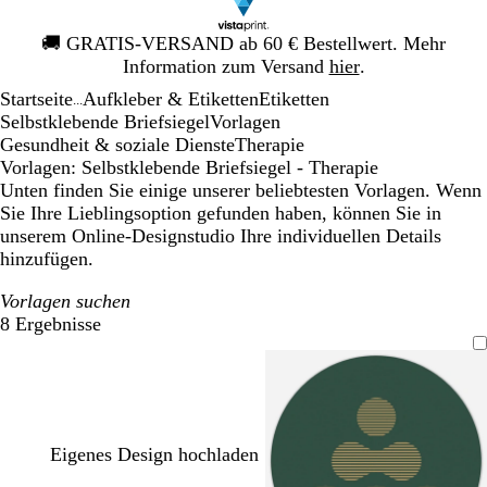
Galeriebild
🚚
GRATIS-VERSAND ab 60 € Bestellwert. Mehr
1
Information zum Versand
hier
.
von
Startseite
Aufkleber & Etiketten
Etiketten
1
...
Selbstklebende Briefsiegel
Vorlagen
Gesundheit & soziale Dienste
Therapie
Vorlagen: Selbstklebende Briefsiegel - Therapie
Unten finden Sie einige unserer beliebtesten Vorlagen. Wenn
Sie Ihre Lieblingsoption gefunden haben, können Sie in
unserem Online-Designstudio Ihre individuellen Details
hinzufügen.
Vorlagen suchen
8 Ergebnisse
Filter
Eigenes Design hochladen