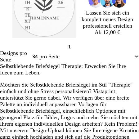
r
r
l
l
o
ü
a
g
b
s
Lassen Sie sich ein
n
u
r
l
a
komplett neues Design
a
a
professionell erstellen
u
u
Ab 12,00 €
W
D
C
F
L
H
G
1
e
u
r
l
a
e
i
Seite
Designs pro
i
n
è
i
c
l
s
1
Seite
ß
k
m
e
h
l
c
Selbstklebende Briefsiegel Therapie: Erwecken Sie Ihre
e
e
d
s
b
h
Ideen zum Leben.
l
e
l
t
g
r
a
g
Möchten Sie Selbstklebende Briefsiegel im Stil "Therapie"
r
u
r
einfach und ohne Stress personalisieren? Vistaprint
a
ü
unterstützt Sie gerne dabei. Wir verfügen über eine breite
u
n
Palette an individuell anpassbaren Vorlagen für
Selbstklebende Briefsiegel, einschließlich Optionen mit
genügend Platz für Bilder, Logos und mehr. Sie möchten mit
Ihrem eigenen individuellen Design arbeiten? Kein Problem!
Mit unserem Design-Upload können Sie Ihre eigene Kreation
ganz einfach hochladen und sich auf die Produktoptionen