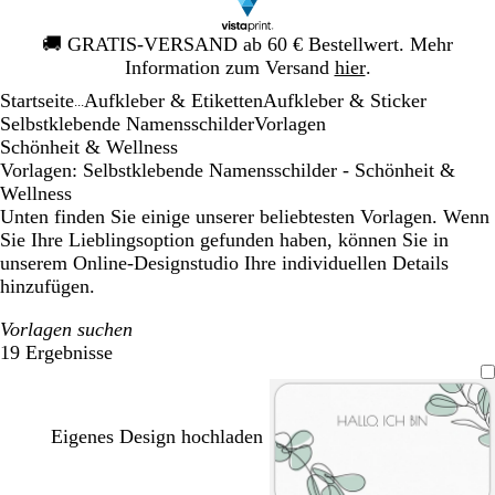
Galeriebild
🚚
GRATIS-VERSAND ab 60 € Bestellwert. Mehr
1
Information zum Versand
hier
.
von
Startseite
Aufkleber & Etiketten
Aufkleber & Sticker
1
...
Selbstklebende Namensschilder
Vorlagen
Schönheit & Wellness
Vorlagen: Selbstklebende Namensschilder - Schönheit &
Wellness
Unten finden Sie einige unserer beliebtesten Vorlagen. Wenn
Sie Ihre Lieblingsoption gefunden haben, können Sie in
unserem Online-Designstudio Ihre individuellen Details
hinzufügen.
Vorlagen suchen
19 Ergebnisse
Filter
Eigenes Design hochladen