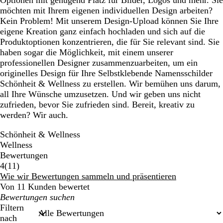
Optionen mit genügend Platz für Bilder, Logos und mehr. Sie
möchten mit Ihrem eigenen individuellen Design arbeiten?
Kein Problem! Mit unserem Design-Upload können Sie Ihre
eigene Kreation ganz einfach hochladen und sich auf die
Produktoptionen konzentrieren, die für Sie relevant sind. Sie
haben sogar die Möglichkeit, mit einem unserer
professionellen Designer zusammenzuarbeiten, um ein
originelles Design für Ihre Selbstklebende Namensschilder
Schönheit & Wellness zu erstellen. Wir bemühen uns darum,
all Ihre Wünsche umzusetzen. Und wir geben uns nicht
zufrieden, bevor Sie zufrieden sind. Bereit, kreativ zu
werden? Wir auch.
Schönheit & Wellness
Wellness
Bewertungen
11
4
(
11
)
Bewertungen
Wie wir Bewertungen sammeln und präsentieren
Von 11 Kunden bewertet
Meine
Sucheingaben
Filtern
nach