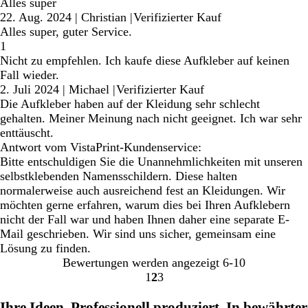
Alles super
22. Aug. 2024
|
Christian
|
Verifizierter Kauf
Alles super, guter Service.
1
Nicht zu empfehlen. Ich kaufe diese Aufkleber auf keinen
Fall wieder.
2. Juli 2024
|
Michael
|
Verifizierter Kauf
Die Aufkleber haben auf der Kleidung sehr schlecht
gehalten. Meiner Meinung nach nicht geeignet. Ich war sehr
enttäuscht.
Antwort vom VistaPrint-Kundenservice:
Bitte entschuldigen Sie die Unannehmlichkeiten mit unseren
selbstklebenden Namensschildern. Diese halten
normalerweise auch ausreichend fest an Kleidungen. Wir
möchten gerne erfahren, warum dies bei Ihren Aufklebern
nicht der Fall war und haben Ihnen daher eine separate E-
Mail geschrieben. Wir sind uns sicher, gemeinsam eine
Lösung zu finden.
Bewertungen werden angezeigt
6-10
1
2
3
Gehe
Gehe
Gehe
zu
zu
zu
Ihre Ideen. Professionell produziert. In bewährter