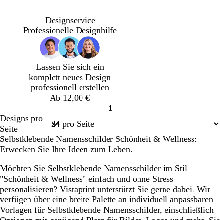
r
u
u
u
i
n
L
H
H
G
H
O
H
B
H
ü
l
a
e
e
i
e
l
e
l
e
Designservice
n
a
v
l
l
s
l
i
l
a
l
Professionelle Designhilfe
e
l
l
c
l
v
l
u
l
n
b
b
h
r
g
r
g
b
d
l
r
t
o
r
o
r
r
Lassen Sie sich ein
e
a
a
g
s
ü
s
ü
a
komplett neues Design
l
u
u
r
a
n
a
n
u
professionell erstellen
n
ü
n
Ab 12,00 €
n
1
Seite
Designs pro
1
Seite
Selbstklebende Namensschilder Schönheit & Wellness:
Erwecken Sie Ihre Ideen zum Leben.
Möchten Sie Selbstklebende Namensschilder im Stil
"Schönheit & Wellness" einfach und ohne Stress
personalisieren? Vistaprint unterstützt Sie gerne dabei. Wir
verfügen über eine breite Palette an individuell anpassbaren
Vorlagen für Selbstklebende Namensschilder, einschließlich