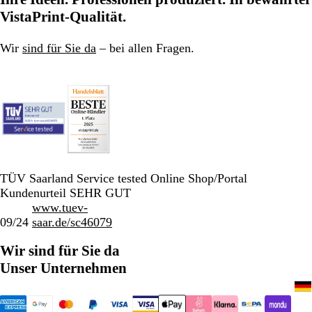
Seite
Seite
Seite
VistaPrint-Qualität.
Wir
sind für Sie da
– bei allen Fragen.
TÜV Saarland Service tested Online Shop/Portal
Kundenurteil SEHR GUT
www.tuev-
09/24
saar.de/sc46079
Wir sind für Sie da
Unser Unternehmen