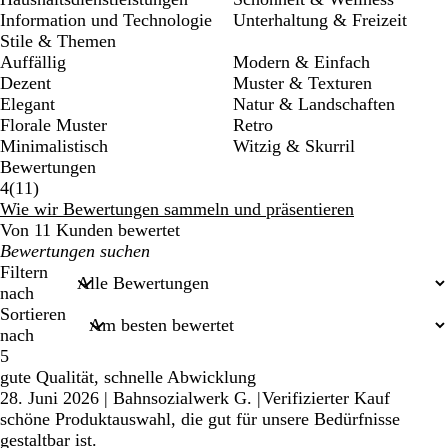
Information und Technologie
Unterhaltung & Freizeit
Stile & Themen
Auffällig
Modern & Einfach
Dezent
Muster & Texturen
Elegant
Natur & Landschaften
Florale Muster
Retro
Minimalistisch
Witzig & Skurril
Bewertungen
11
4
(
11
)
Bewertungen
Wie wir Bewertungen sammeln und präsentieren
Von 11 Kunden bewertet
Meine
Sucheingaben
Filtern
nach
Sortieren
nach
5
gute Qualität, schnelle Abwicklung
28. Juni 2026
|
Bahnsozialwerk G.
|
Verifizierter Kauf
schöne Produktauswahl, die gut für unsere Bedürfnisse
gestaltbar ist.