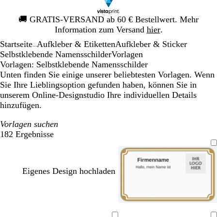
Galeriebild
🚚
GRATIS-VERSAND ab 60 € Bestellwert. Mehr
1
Information zum Versand
hier
.
von
Startseite
Aufkleber & Etiketten
Aufkleber & Sticker
1
...
Selbstklebende Namensschilder
Vorlagen
Vorlagen: Selbstklebende Namensschilder
Unten finden Sie einige unserer beliebtesten Vorlagen. Wenn
Sie Ihre Lieblingsoption gefunden haben, können Sie in
unserem Online-Designstudio Ihre individuellen Details
hinzufügen.
Vorlagen suchen
182 Ergebnisse
Filter
Eigenes Design hochladen