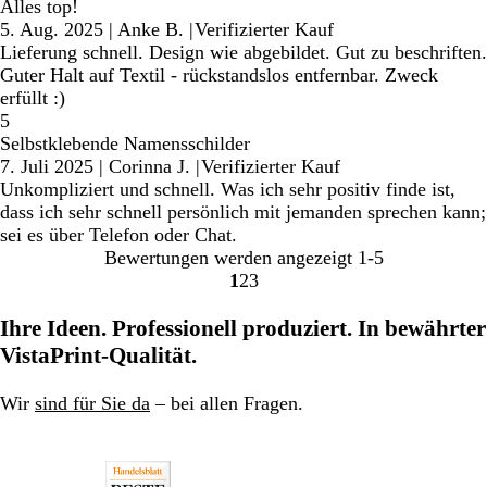
Alles top!
5. Aug. 2025
|
Anke B.
|
Verifizierter Kauf
Lieferung schnell. Design wie abgebildet. Gut zu beschriften.
Guter Halt auf Textil - rückstandslos entfernbar. Zweck
erfüllt :)
5
Selbstklebende Namensschilder
7. Juli 2025
|
Corinna J.
|
Verifizierter Kauf
Unkompliziert und schnell. Was ich sehr positiv finde ist,
dass ich sehr schnell persönlich mit jemanden sprechen kann;
sei es über Telefon oder Chat.
Bewertungen werden angezeigt
1-5
1
2
3
Gehe
Gehe
Gehe
zu
zu
zu
Ihre Ideen. Professionell produziert. In bewährter
Seite
Seite
Seite
VistaPrint-Qualität.
Wir
sind für Sie da
– bei allen Fragen.