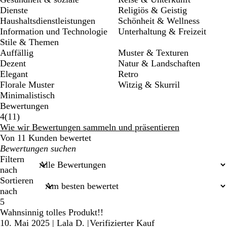
Dienste
Religiös & Geistig
Haushaltsdienstleistungen
Schönheit & Wellness
Information und Technologie
Unterhaltung & Freizeit
Stile & Themen
Auffällig
Muster & Texturen
Dezent
Natur & Landschaften
Elegant
Retro
Florale Muster
Witzig & Skurril
Minimalistisch
Bewertungen
11
4
(
11
)
Bewertungen
Wie wir Bewertungen sammeln und präsentieren
Von 11 Kunden bewertet
Meine
Sucheingaben
Filtern
nach
Sortieren
nach
5
Wahnsinnig tolles Produkt!!
10. Mai 2025
|
Lala D.
|
Verifizierter Kauf