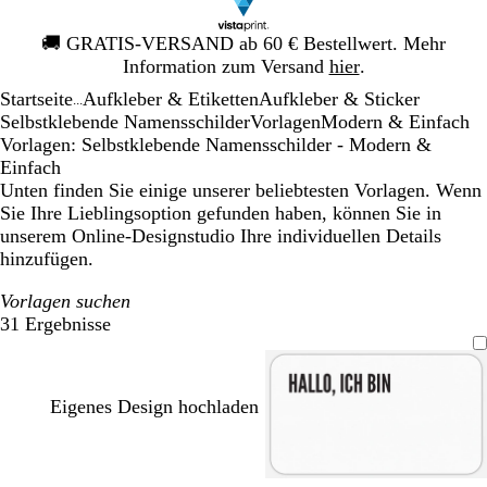
Galeriebild
🚚
GRATIS-VERSAND ab 60 € Bestellwert. Mehr
1
Information zum Versand
hier
.
von
Startseite
Aufkleber & Etiketten
Aufkleber & Sticker
1
...
Selbstklebende Namensschilder
Vorlagen
Modern & Einfach
Vorlagen: Selbstklebende Namensschilder - Modern &
Einfach
Unten finden Sie einige unserer beliebtesten Vorlagen. Wenn
Sie Ihre Lieblingsoption gefunden haben, können Sie in
unserem Online-Designstudio Ihre individuellen Details
hinzufügen.
Vorlagen suchen
31 Ergebnisse
Filter
Eigenes Design hochladen