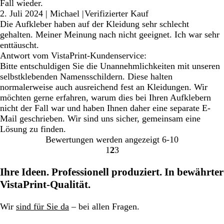
Fall wieder.
2. Juli 2024
|
Michael
|
Verifizierter Kauf
Die Aufkleber haben auf der Kleidung sehr schlecht
gehalten. Meiner Meinung nach nicht geeignet. Ich war sehr
enttäuscht.
Antwort vom VistaPrint-Kundenservice:
Bitte entschuldigen Sie die Unannehmlichkeiten mit unseren
selbstklebenden Namensschildern. Diese halten
normalerweise auch ausreichend fest an Kleidungen. Wir
möchten gerne erfahren, warum dies bei Ihren Aufklebern
nicht der Fall war und haben Ihnen daher eine separate E-
Mail geschrieben. Wir sind uns sicher, gemeinsam eine
Lösung zu finden.
Bewertungen werden angezeigt
6-10
1
2
3
Gehe
Gehe
Gehe
zu
zu
zu
Ihre Ideen. Professionell produziert. In bewährter
Seite
Seite
Seite
VistaPrint-Qualität.
Wir
sind für Sie da
– bei allen Fragen.