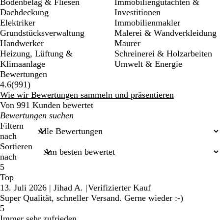
Bodenbelag & Fliesen
Immobiliengutachten &
Dachdeckung
Investitionen
Elektriker
Immobilienmakler
Grundstücksverwaltung
Malerei & Wandverkleidung
Handwerker
Maurer
Heizung, Lüftung &
Schreinerei & Holzarbeiten
Klimaanlage
Umwelt & Energie
Bewertungen
991
4.6
(
991
)
Bewertungen
Wie wir Bewertungen sammeln und präsentieren
Von 991 Kunden bewertet
Meine
Sucheingaben
Filtern
nach
Sortieren
nach
5
Top
13. Juli 2026
|
Jihad A.
|
Verifizierter Kauf
Super Qualität, schneller Versand. Gerne wieder :-)
5
Immer sehr zufrieden