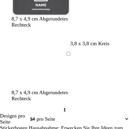
ü
z
b
z
z
u
ü
n
l
n
n
a
8,7 x 4,9 cm Abgerundetes
u
Rechteck
G
B
L
G
B
3,8 x 3,8 cm Kreis
e
l
a
r
r
l
a
c
a
a
Ladevorgang
b
u
h
u
u
s
n
G
B
L
G
O
8,7 x 4,9 cm Abgerundetes
e
l
a
r
l
Rechteck
l
a
c
a
i
1
b
u
h
u
v
Seite
Designs pro
s
g
1
Seite
r
Stickerbogen Hausabnahme: Erwecken Sie Ihre Ideen zum
ü