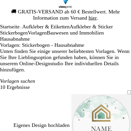
Galeriebild
🚚
GRATIS-VERSAND ab 60 € Bestellwert. Mehr
1
Information zum Versand
hier
.
von
Startseite
Aufkleber & Etiketten
Aufkleber & Sticker
1
...
Stickerbogen
Vorlagen
Bauwesen und Immobilien
Hausabnahme
Vorlagen: Stickerbogen - Hausabnahme
Unten finden Sie einige unserer beliebtesten Vorlagen. Wenn
Sie Ihre Lieblingsoption gefunden haben, können Sie in
unserem Online-Designstudio Ihre individuellen Details
hinzufügen.
Vorlagen suchen
10 Ergebnisse
Filter
Eigenes Design hochladen