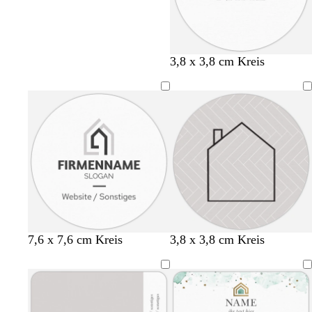
W
W
W
3,8 x 3,8 cm Kreis
e
e
e
i
i
i
ß
ß
ß
H
H
H
L
D
S
7,6 x 7,6 cm Kreis
3,8 x 3,8 cm Kreis
e
e
e
a
u
c
l
l
l
c
n
h
l
l
l
h
k
w
g
r
b
s
e
a