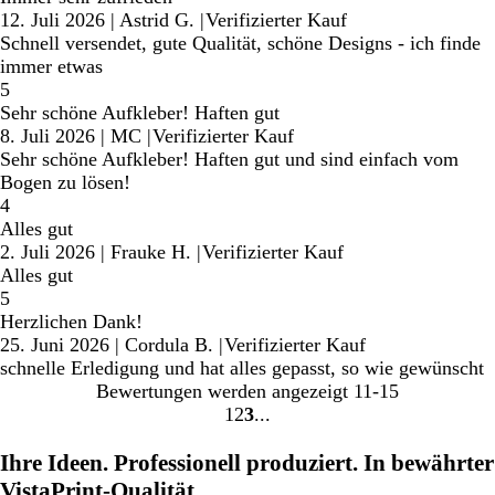
12. Juli 2026
|
Astrid G.
|
Verifizierter Kauf
Schnell versendet, gute Qualität, schöne Designs - ich finde
immer etwas
5
Sehr schöne Aufkleber! Haften gut
8. Juli 2026
|
MC
|
Verifizierter Kauf
Sehr schöne Aufkleber! Haften gut und sind einfach vom
Bogen zu lösen!
4
Alles gut
2. Juli 2026
|
Frauke H.
|
Verifizierter Kauf
Alles gut
5
Herzlichen Dank!
25. Juni 2026
|
Cordula B.
|
Verifizierter Kauf
schnelle Erledigung und hat alles gepasst, so wie gewünscht
Bewertungen werden angezeigt
11-15
1
2
3
Gehe
Gehe
Gehe
zu
zu
zu
Ihre Ideen. Professionell produziert. In bewährter
Seite
Seite
Seite
VistaPrint-Qualität.