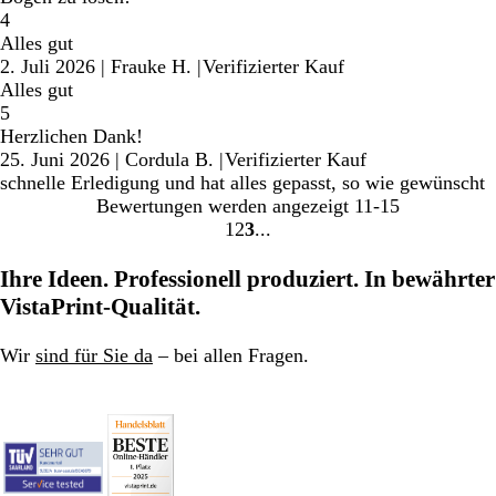
4
Alles gut
2. Juli 2026
|
Frauke H.
|
Verifizierter Kauf
Alles gut
5
Herzlichen Dank!
25. Juni 2026
|
Cordula B.
|
Verifizierter Kauf
schnelle Erledigung und hat alles gepasst, so wie gewünscht
Bewertungen werden angezeigt
11-15
1
2
3
Gehe
Gehe
Gehe
zu
zu
zu
Ihre Ideen. Professionell produziert. In bewährter
Seite
Seite
Seite
VistaPrint-Qualität.
Wir
sind für Sie da
– bei allen Fragen.