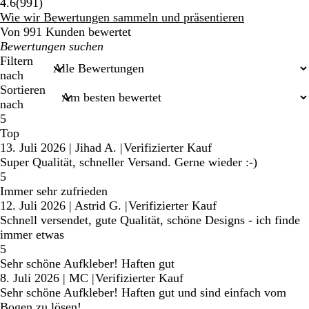
991
4.6
(
991
)
Bewertungen
Wie wir Bewertungen sammeln und präsentieren
Von 991 Kunden bewertet
Meine
Sucheingaben
Filtern
nach
Sortieren
nach
5
Top
13. Juli 2026
|
Jihad A.
|
Verifizierter Kauf
Super Qualität, schneller Versand. Gerne wieder :-)
5
Immer sehr zufrieden
12. Juli 2026
|
Astrid G.
|
Verifizierter Kauf
Schnell versendet, gute Qualität, schöne Designs - ich finde
immer etwas
5
Sehr schöne Aufkleber! Haften gut
8. Juli 2026
|
MC
|
Verifizierter Kauf
Sehr schöne Aufkleber! Haften gut und sind einfach vom
Bogen zu lösen!