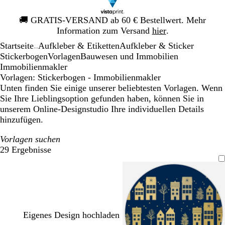
Galeriebild
🚚
GRATIS-VERSAND ab 60 € Bestellwert. Mehr
1
Information zum Versand
hier
.
von
Startseite
Aufkleber & Etiketten
Aufkleber & Sticker
1
...
Stickerbogen
Vorlagen
Bauwesen und Immobilien
Immobilienmakler
Vorlagen: Stickerbogen - Immobilienmakler
Unten finden Sie einige unserer beliebtesten Vorlagen. Wenn
Sie Ihre Lieblingsoption gefunden haben, können Sie in
unserem Online-Designstudio Ihre individuellen Details
hinzufügen.
Vorlagen suchen
29 Ergebnisse
Filter
Eigenes Design hochladen