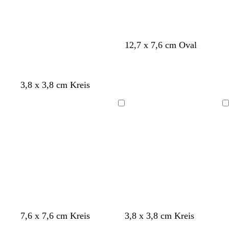
r
r
r
z
z
z
C
H
H
S
H
12,7 x 7,6 cm Oval
r
e
e
c
e
è
l
l
h
l
m
l
l
w
l
3,8 x 3,8 cm Kreis
e
r
b
a
b
o
r
r
l
s
a
z
a
Ladevorgang
Ladevorgang
a
u
u
n
H
H
H
H
H
H
D
H
7,6 x 7,6 cm Kreis
3,8 x 3,8 cm Kreis
e
e
e
e
e
e
u
e