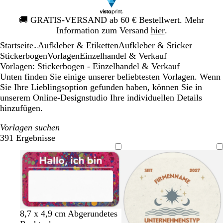
Galeriebild
🚚
GRATIS-VERSAND ab 60 € Bestellwert. Mehr
1
Information zum Versand
hier
.
von
Startseite
Aufkleber & Etiketten
Aufkleber & Sticker
1
...
Stickerbogen
Vorlagen
Einzelhandel & Verkauf
Vorlagen: Stickerbogen - Einzelhandel & Verkauf
Unten finden Sie einige unserer beliebtesten Vorlagen. Wenn
Sie Ihre Lieblingsoption gefunden haben, können Sie in
unserem Online-Designstudio Ihre individuellen Details
hinzufügen.
Vorlagen suchen
391 Ergebnisse
Filter
8,7 x 4,9 cm Abgerundetes