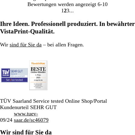
Bewertungen werden angezeigt
6-10
1
2
3
Gehe
Gehe
Gehe
zu
zu
zu
Ihre Ideen. Professionell produziert. In bewährter
Seite
Seite
Seite
VistaPrint-Qualität.
Wir
sind für Sie da
– bei allen Fragen.
TÜV Saarland Service tested Online Shop/Portal
Kundenurteil SEHR GUT
www.tuev-
09/24
saar.de/sc46079
Wir sind für Sie da