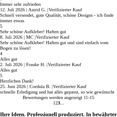
Immer sehr zufrieden
12. Juli 2026
|
Astrid G.
|
Verifizierter Kauf
Schnell versendet, gute Qualität, schöne Designs - ich finde
immer etwas
5
Sehr schöne Aufkleber! Haften gut
8. Juli 2026
|
MC
|
Verifizierter Kauf
Sehr schöne Aufkleber! Haften gut und sind einfach vom
Bogen zu lösen!
4
Alles gut
2. Juli 2026
|
Frauke H.
|
Verifizierter Kauf
Alles gut
5
Herzlichen Dank!
25. Juni 2026
|
Cordula B.
|
Verifizierter Kauf
schnelle Erledigung und hat alles gepasst, so wie gewünscht
Bewertungen werden angezeigt
11-15
1
2
3
Gehe
Gehe
Gehe
zu
zu
zu
Ihre Ideen. Professionell produziert. In bewährter
Seite
Seite
Seite