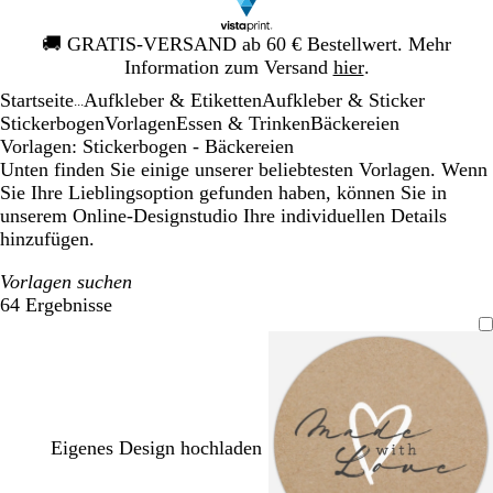
Galeriebild
🚚
GRATIS-VERSAND ab 60 € Bestellwert. Mehr
1
Information zum Versand
hier
.
von
Startseite
Aufkleber & Etiketten
Aufkleber & Sticker
1
...
Stickerbogen
Vorlagen
Essen & Trinken
Bäckereien
Vorlagen: Stickerbogen - Bäckereien
Unten finden Sie einige unserer beliebtesten Vorlagen. Wenn
Sie Ihre Lieblingsoption gefunden haben, können Sie in
unserem Online-Designstudio Ihre individuellen Details
hinzufügen.
Vorlagen suchen
64 Ergebnisse
Filter
Eigenes Design hochladen