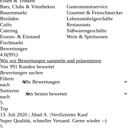
Essen & Trinken
Bars, Clubs & Vinotheken
Gastronomieservice
Bauernmarkt
Gourmet & Feinschmecker
Bioläden
Lebensmittelgeschäfte
Cafés
Restaurants
Catering
Süßwarengeschäfte
Essens- & Eisstand
Wein & Spirituosen
Fischmarkt
Bewertungen
991
4.6
(
991
)
Bewertungen
Wie wir Bewertungen sammeln und präsentieren
Von 991 Kunden bewertet
Meine
Sucheingaben
Filtern
nach
Sortieren
nach
5
Top
13. Juli 2026
|
Jihad A.
|
Verifizierter Kauf
Super Qualität, schneller Versand. Gerne wieder :-)
5