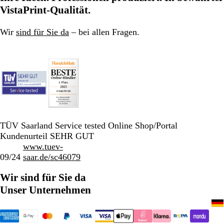
Seite
Seite
Seite
VistaPrint-Qualität.
Wir
sind für Sie da
– bei allen Fragen.
TÜV Saarland Service tested Online Shop/Portal
Kundenurteil SEHR GUT
www.tuev-
09/24
saar.de/sc46079
Wir sind für Sie da
Unser Unternehmen