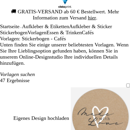
Galeriebild
🚚
GRATIS-VERSAND ab 60 € Bestellwert. Mehr
1
Information zum Versand
hier
.
von
Startseite
Aufkleber & Etiketten
Aufkleber & Sticker
1
...
Stickerbogen
Vorlagen
Essen & Trinken
Cafés
Vorlagen: Stickerbogen - Cafés
Unten finden Sie einige unserer beliebtesten Vorlagen. Wenn
Sie Ihre Lieblingsoption gefunden haben, können Sie in
unserem Online-Designstudio Ihre individuellen Details
hinzufügen.
Vorlagen suchen
47 Ergebnisse
Filter
Eigenes Design hochladen