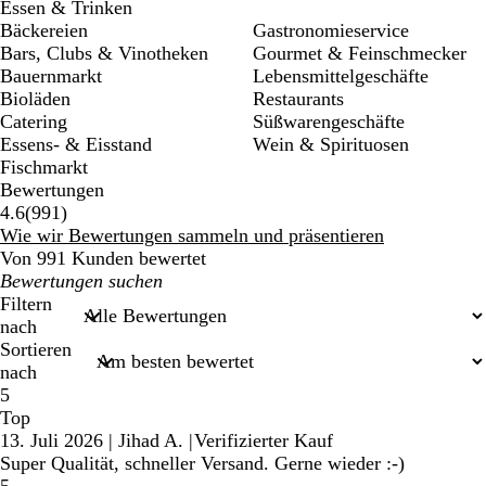
Essen & Trinken
Bäckereien
Gastronomieservice
Bars, Clubs & Vinotheken
Gourmet & Feinschmecker
Bauernmarkt
Lebensmittelgeschäfte
Bioläden
Restaurants
Catering
Süßwarengeschäfte
Essens- & Eisstand
Wein & Spirituosen
Fischmarkt
Bewertungen
991
4.6
(
991
)
Bewertungen
Wie wir Bewertungen sammeln und präsentieren
Von 991 Kunden bewertet
Meine
Sucheingaben
Filtern
nach
Sortieren
nach
5
Top
13. Juli 2026
|
Jihad A.
|
Verifizierter Kauf
Super Qualität, schneller Versand. Gerne wieder :-)