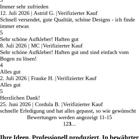
5
Immer sehr zufrieden
12. Juli 2026
|
Astrid G.
|
Verifizierter Kauf
Schnell versendet, gute Qualität, schöne Designs - ich finde
immer etwas
5
Sehr schöne Aufkleber! Haften gut
8. Juli 2026
|
MC
|
Verifizierter Kauf
Sehr schöne Aufkleber! Haften gut und sind einfach vom
Bogen zu lösen!
4
Alles gut
2. Juli 2026
|
Frauke H.
|
Verifizierter Kauf
Alles gut
5
Herzlichen Dank!
25. Juni 2026
|
Cordula B.
|
Verifizierter Kauf
schnelle Erledigung und hat alles gepasst, so wie gewünscht
Bewertungen werden angezeigt
11-15
1
2
3
Gehe
Gehe
Gehe
zu
zu
zu
Ihre Ideen. Professionell produziert. In bewährter