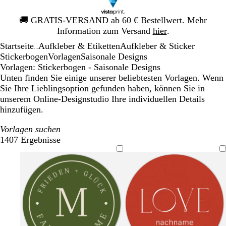
Galeriebild
🚚
GRATIS-VERSAND ab 60 € Bestellwert. Mehr
1
Information zum Versand
hier
.
von
Startseite
Aufkleber & Etiketten
Aufkleber & Sticker
1
...
Stickerbogen
Vorlagen
Saisonale Designs
Vorlagen: Stickerbogen - Saisonale Designs
Unten finden Sie einige unserer beliebtesten Vorlagen. Wenn
Sie Ihre Lieblingsoption gefunden haben, können Sie in
unserem Online-Designstudio Ihre individuellen Details
hinzufügen.
Vorlagen suchen
1407 Ergebnisse
Filter