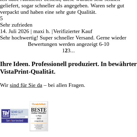
geliefert, sogar schneller als angegeben. Waren sehr gut
verpackt und haben eine sehr gute Qualität.
5
Sehr zufrieden
14. Juli 2026
|
maxi h.
|
Verifizierter Kauf
Sehr hochwertig! Super schneller Versand. Gerne wieder
Bewertungen werden angezeigt
6-10
1
2
3
Gehe
Gehe
Gehe
zu
zu
zu
Ihre Ideen. Professionell produziert. In bewährter
Seite
Seite
Seite
VistaPrint-Qualität.
Wir
sind für Sie da
– bei allen Fragen.