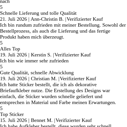
nach
5
Schnelle Lieferung und tolle Qualität
21. Juli 2026
|
Ann-Christin B.
|
Verifizierter Kauf
Ich bin rundum zufrieden mit meiner Bestellung. Sowohl der
Bestellprozess, als auch die Lieferung und das fertige
Produkt haben mich überzeugt.
5
Alles Top
19. Juli 2026
|
Kerstin S.
|
Verifizierter Kauf
Ich bin wie immer sehr zufrieden
5
Gute Qualität, schnelle Abwicklung
19. Juli 2026
|
Christian M.
|
Verifizierter Kauf
Ich hatte Sticker bestellt, die ich als dekorative
Briefaufkleber nutze. Die Erstellung des Designs war
einfach, die Sticker wurden schnelle geliefert und
entsprechen in Material und Farbe meinen Erwartungen.
5
Top Sticker
15. Juli 2026
|
Bennet M.
|
Verifizierter Kauf
Ich habe Aufkleber bestellt, diese wurden sehr schnell