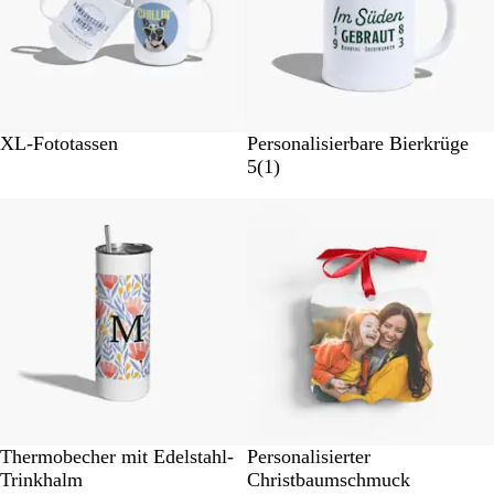
t
u
n
g
e
n
XL-Fototassen
Personalisierbare Bierkrüge
1
5
(
1
)
B
e
w
e
r
t
u
n
g
W
Thermobecher mit Edelstahl-
Personalisierter
h
Trinkhalm
Christbaumschmuck