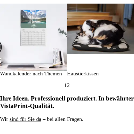
B
e
w
e
r
t
u
n
g
Wandkalender nach Themen
Haustierkissen
1
2
Gehe
Gehe
zu
zu
Ihre Ideen. Professionell produziert. In bewährter
Seite
Seite
VistaPrint-Qualität.
Wir
sind für Sie da
– bei allen Fragen.