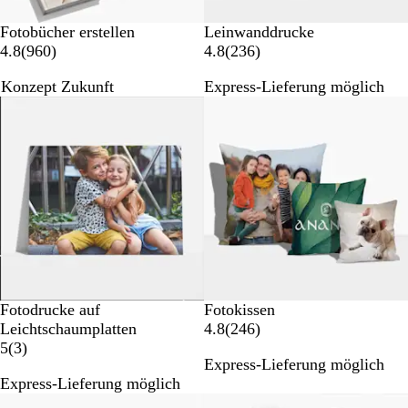
Fotobücher erstellen
Leinwanddrucke
9
2
4.8
(
960
)
4.8
(
236
)
6
3
Konzept Zukunft
Express-Lieferung möglich
0
6
Neue Optionen
Neue Optionen
B
B
e
e
w
w
e
e
r
r
t
t
u
u
n
n
g
g
e
e
n
n
Fotodrucke auf
Fotokissen
2
Leichtschaumplatten
4.8
(
246
)
3
4
5
(
3
)
Express-Lieferung möglich
B
6
Express-Lieferung möglich
e
B
w
e