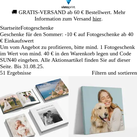
Galeriebild
🚚
GRATIS-VERSAND ab 60 € Bestellwert. Mehr
1
Information zum Versand
hier
.
von
Startseite
Fotogeschenke
1
Geschenke für den Sommer: -10 € auf Fotogeschenke ab 40
€ Einkaufswert
Um vom Angebot zu profitieren, bitte mind. 1 Fotogeschenk
im Wert von mind. 40 € in den Warenkorb legen und Code
SUN40 eingeben. Alle Aktionsartikel finden Sie auf dieser
Seite. Bis 31.08.25.
51 Ergebnisse
Filtern und sortieren
Neue Optionen