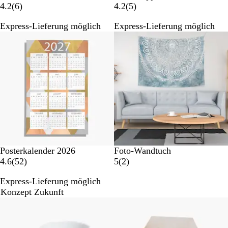
6
5
4.2
(
6
)
4.2
(
5
)
B
B
Express-Lieferung möglich
Express-Lieferung möglich
e
e
w
w
e
e
r
r
t
t
u
u
n
n
g
g
e
e
n
n
Posterkalender 2026
Foto-Wandtuch
5
2
4.6
(
52
)
5
(
2
)
2
B
Express-Lieferung möglich
B
e
Konzept Zukunft
e
w
Bestseller
w
e
e
r
r
t