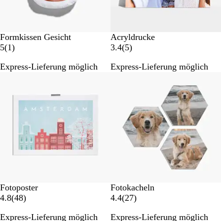
e
g
n
e
n
Formkissen Gesicht
Acryldrucke
1
5
5
(
1
)
3.4
(
5
)
B
B
Express-Lieferung möglich
Express-Lieferung möglich
e
e
Bestseller
w
w
e
e
r
r
t
t
u
u
n
n
g
g
e
n
Fotoposter
Fotokacheln
4
2
4.8
(
48
)
4.4
(
27
)
8
7
Express-Lieferung möglich
Express-Lieferung möglich
B
B