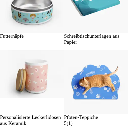
t
u
n
g
e
n
Futternäpfe
Schreibtischunterlagen aus
Papier
Personalisierte Leckerlidosen
Pfoten-Teppiche
1
aus Keramik
5
(
1
)