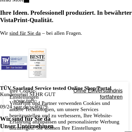
Ihre Ideen. Professionell produziert. In bewährter
VistaPrint-Qualität.
Wir
sind für Sie da
– bei allen Fragen.
TÜV Saarland Service tested Online Shop/Portal
Ihre Cookie-
Ohne Einverständnis
Kundenurteil SEHR GUT
Einstellungen
fortfahren
www.tuev-
VistaPrint und Partner verwenden Cookies und
09/24
saar.de/sc46079
andere Technologien, um unsere Services
bereitzustellen und zu verbessern, Ihre Website-
Wir sind für Sie da
Erfahrung anzupassen und personalisierte Werbung
Unser Unternehmen
anzuzeigen. Sie können Ihre Einstellungen