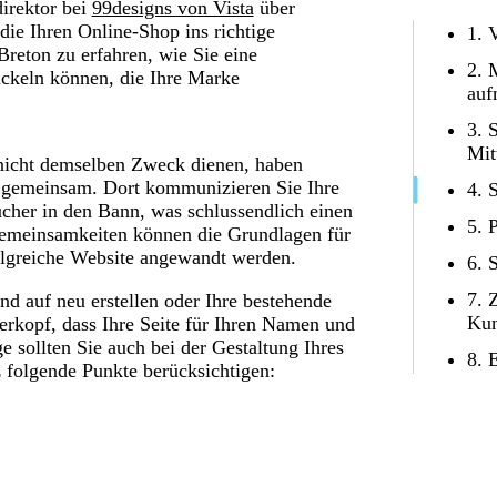
irektor bei
99designs von Vista
über
die Ihren Online-Shop ins richtige
1. 
Breton zu erfahren, wie Sie eine
2. 
ickeln können, die Ihre Marke
au
3. 
Mit
 nicht demselben Zweck dienen, haben
es gemeinsam. Dort kommunizieren Sie Ihre
4. 
cher in den Bann, was schlussendlich einen
5. 
Gemeinsamkeiten können die Grundlagen für
olgreiche Website angewandt werden.
6. 
7. 
nd auf neu erstellen oder Ihre bestehende
Kun
terkopf, dass Ihre Seite für Ihren Namen und
 sollten Sie auch bei der Gestaltung Ihres
8. 
 folgende Punkte berücksichtigen: