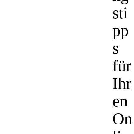
sti
pp
s
für
Ihr
en
On