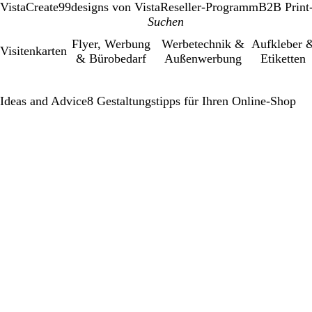
VistaCreate
99designs von Vista
Reseller-Programm
B2B Print
Flyer, Werbung
Werbetechnik &
Aufkleber 
Visitenkarten
& Bürobedarf
Außenwerbung
Etiketten
Ideas and Advice
8 Gestaltungstipps für Ihren Online-Shop