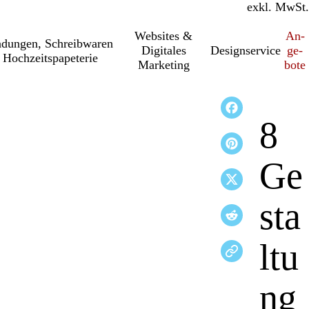
inkl. MwSt.
exkl. MwSt.
Websites &
An­­
a­dung­en, Schreib­wa­ren
Digitales
Designservice
ge­­
 Hochzeitspapeterie
Marketing
bo­­te
8
Ge
sta
ltu
ng