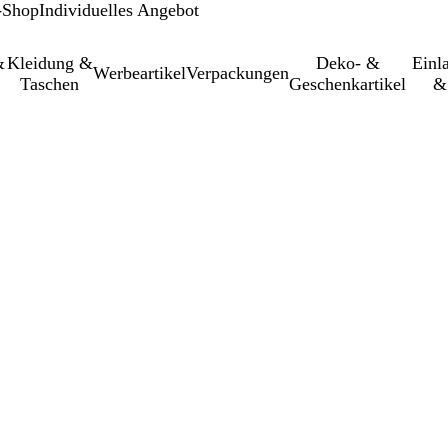
-Shop
Individuelles Angebot
&
Kleidung &
Deko- &
Einl­
Werbeartikel
Verpackungen
Taschen
Geschenkartikel
&