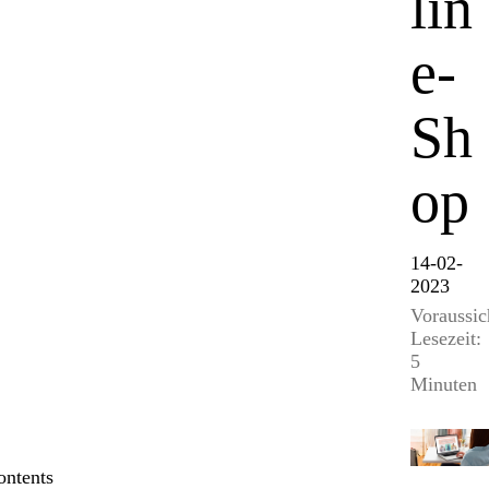
lin
e-
Sh
op
14-02-
2023
Voraussic
Lesezeit:
5
Minuten
ontents