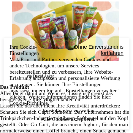
Ihre Cookie-
Ohne Einverständnis
Einstellungen
fortfahren
VistaPrint und Partner verwenden Cookies und
andere Technologien, um unsere Services
bereitzustellen und zu verbessern, Ihre Website-
via David Aaker
Erfahrung anzupassen und personalisierte Werbung
anzuzeigen. Sie können Ihre Einstellungen
Das Produkt
anpassen, indem Sie auf „Einstellungen verwalten“
Alles fängt damit an! Wenn es flüssig ist, grenzt das
klicken. Weitere Informationen finden Sie hier:
beispielsweise Ihre Möglichkeiten ein.
Cookie-Richtlinie
.
Lassen Sie das aber nicht Ihre Kreativität unterdrücken:
Einstellungen verwalten
Schauen Sie sich Capri Sonne an. Das Unternehmen hat die
Trinkpäckchen-Industrie mit ihrem Saftbeutel auf den Kopf
Alle Cookies akzeptieren
gestellt. Oder Go-Gurt, die aus einem Joghurt, für den man
normalerweise einen Löffel braucht, einen Snack gemacht