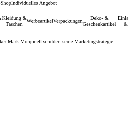
-Shop
Individuelles Angebot
&
Kleidung &
Deko- &
Einl­
Werbeartikel
Verpackungen
Taschen
Geschenkartikel
&
er Mark Monjonell schildert seine Marketingstrategie