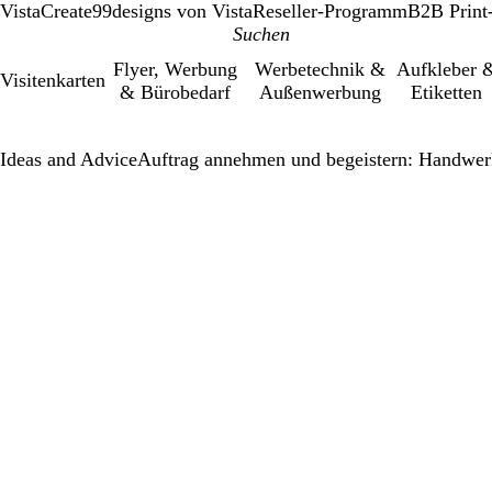
VistaCreate
99designs von Vista
Reseller-Programm
B2B Print
Flyer, Werbung
Werbetechnik &
Aufkleber 
Visitenkarten
& Bürobedarf
Außenwerbung
Etiketten
Ideas and Advice
Auftrag annehmen und begeistern: Handwerk