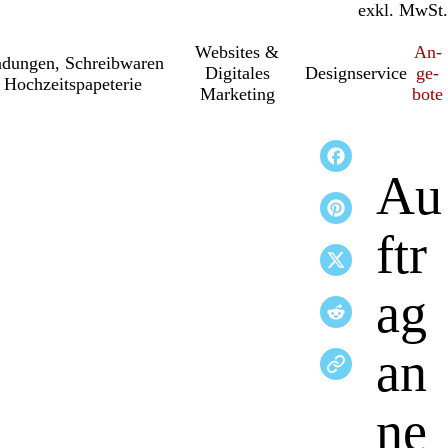
inkl. MwSt.
exkl. MwSt.
Websites &
An­­
a­dung­en, Schreib­wa­ren
Digitales
Designservice
ge­­
 Hochzeitspapeterie
Marketing
bo­­te
Au
ftr
ag
an
ne