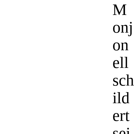
M
onj
on
ell
sch
ild
ert
sei