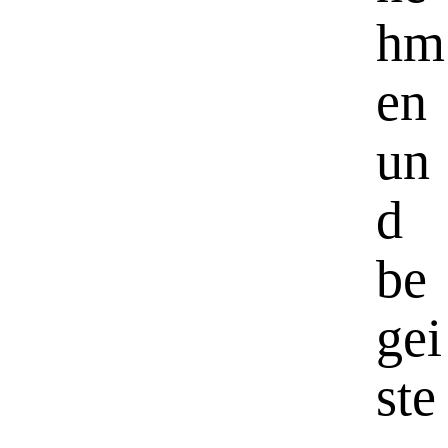
hm
en
un
d
be
gei
ste