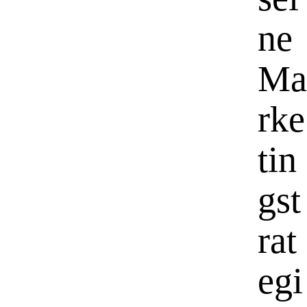
ne
Ma
rke
tin
gst
rat
egi