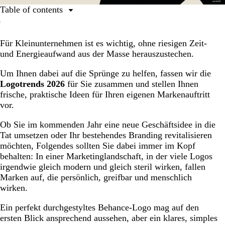
Table of contents
1. Storybook Gothic: schaurig-schön
Für Kleinunternehmen ist es wichtig, ohne riesigen Zeit-
2. Pixel Sharp: moderne Nostalgie
und Energieaufwand aus der Masse herauszustechen.
3. Little Blip: unerwarteter Designtwist
Um Ihnen dabei auf die Sprünge zu helfen, fassen wir die
4. Toasty: warm und vertraut
Logotrends 2026
für Sie zusammen und stellen Ihnen
5. Stamp & Seal: emblematisch und handverlesen
frische, praktische Ideen für Ihren eigenen Markenauftritt
vor.
6. Morph-Marks: immer in Bewegung
Ob Sie im kommenden Jahr eine neue Geschäftsidee in die
7. Freehand Mascots: charmante Publikumslieblinge
Tat umsetzen oder Ihr bestehendes Branding revitalisieren
8. Simple Twist: überraschend einprägsam
möchten, Folgendes sollten Sie dabei immer im Kopf
behalten: In einer Marketinglandschaft, in der viele Logos
9. Crafted Linework: detailverliebte Hingucker
irgendwie gleich modern und gleich steril wirken, fallen
10. Smooth Atmospheric: ätherisch & zart
Marken auf, die persönlich, greifbar und menschlich
wirken.
Verleihen Sie Ihrem Design einen menschlichen Touch
Ein perfekt durchgestyltes Behance-Logo mag auf den
FAQ
ersten Blick ansprechend aussehen, aber ein klares, simples