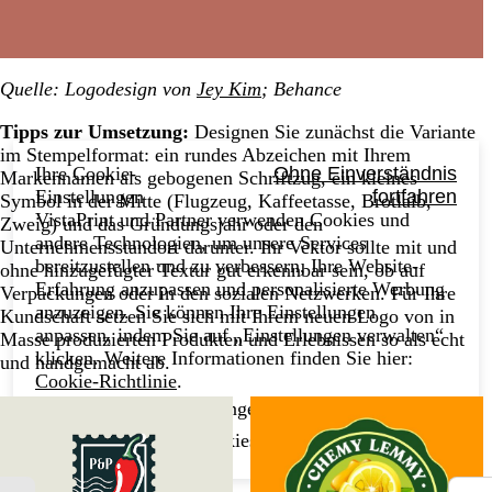
Quelle: Logodesign von
Jey Kim
; Behance
Tipps zur Umsetzung:
Designen Sie zunächst die Variante
im Stempelformat: ein rundes Abzeichen mit Ihrem
Ihre Cookie-
Ohne Einverständnis
Markennamen als gebogenen Schriftzug, ein kleines
Einstellungen
fortfahren
Symbol in der Mitte (Flugzeug, Kaffeetasse, Brotlaib,
VistaPrint und Partner verwenden Cookies und
Zweig) und das Gründungsjahr oder den
andere Technologien, um unsere Services
Unternehmensstandort darunter. Ihr Vektor sollte mit und
bereitzustellen und zu verbessern, Ihre Website-
ohne hinzugefügter Textur gut erkennbar sein, ob auf
Erfahrung anzupassen und personalisierte Werbung
Verpackungen oder in den sozialen Netzwerken. Für Ihre
anzuzeigen. Sie können Ihre Einstellungen
Kundschaft setzen Sie sich mit Ihrem neuen Logo von in
anpassen, indem Sie auf „Einstellungen verwalten“
Masse produzierten Produkten und Erlebnissen so als echt
klicken. Weitere Informationen finden Sie hier:
und handgemacht ab.
Cookie-Richtlinie
.
Einstellungen verwalten
Alle Cookies akzeptieren