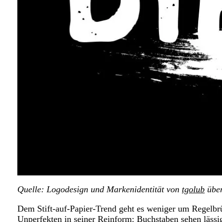
Quelle: Logodesign und Markenidentität von
tgolub
über
Dem Stift-auf-Papier-Trend geht es weniger um Regelb
Unperfekten in seiner Reinform: Buchstaben sehen lässi