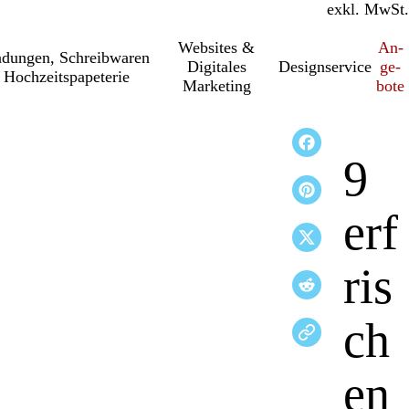
inkl. MwSt.
exkl. MwSt.
Websites &
An­­
a­dung­en, Schreib­wa­ren
Digitales
Designservice
ge­­
 Hochzeitspapeterie
Marketing
bo­­te
9
erf
ris
ch
en