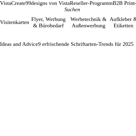
VistaCreate
99designs von Vista
Reseller-Programm
B2B Print
Flyer, Werbung
Werbetechnik &
Aufkleber 
Visitenkarten
& Bürobedarf
Außenwerbung
Etiketten
Ideas and Advice
9 erfrischende Schriftarten-Trends für 2025