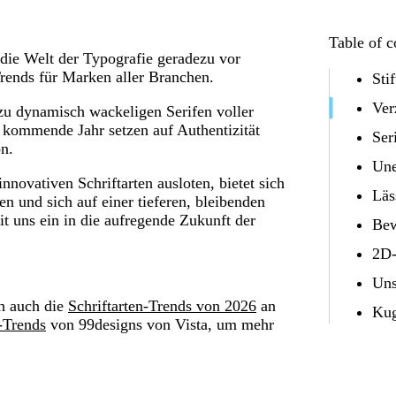
Table of c
 die Welt der Typografie geradezu vor
Trends für Marken aller Branchen.
Sti
Ver
 zu dynamisch wackeligen Serifen voller
 kommende Jahr setzen auf Authentizität
Ser
n.
Une
ovativen Schriftarten ausloten, bietet sich
Läs
n und sich auf einer tieferen, bleibenden
 uns ein in die aufregende Zukunft der
Bew
2D-
Uns
ch auch die
Schriftarten-Trends von 2026
an
Kug
-Trends
von 99designs von Vista, um mehr