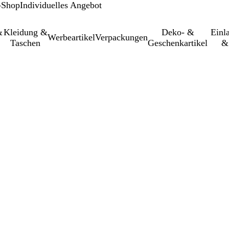
-Shop
Individuelles Angebot
&
Kleidung &
Deko- &
Einl­
Werbeartikel
Verpackungen
Taschen
Geschenkartikel
&