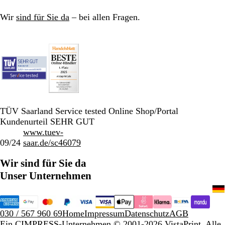
l
u
r
a
D
Wir
sind für Sie da
– bei allen Fragen.
u
e
n
i
m
s
t
o
f
f
TÜV Saarland Service tested Online Shop/Portal
Kundenurteil SEHR GUT
www.tuev-
09/24
saar.de/sc46079
Wir sind für Sie da
Unser Unternehmen
030 / 567 960 69
Home
Impressum
Datenschutz
AGB
Ein CIMPRESS-Unternehmen
© 2001-2026 VistaPrint. Alle