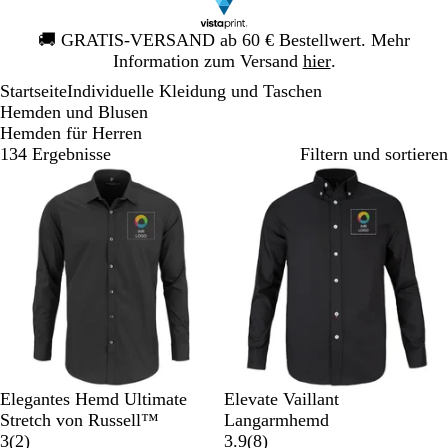
Galeriebild
🚚
GRATIS-VERSAND ab 60 € Bestellwert. Mehr
1
Information zum Versand
hier
.
von
Startseite
Individuelle Kleidung und Taschen
1
Hemden und Blusen
Hemden für Herren
134 Ergebnisse
Filtern und sortieren
Bestseller
S
W
S
W
B
Elegantes Hemd Ultimate
Elevate Vaillant
c
e
c
e
l
Stretch von Russell™
Langarmhemd
h
i
2
h
i
a
8
3
(
2
)
3.9
(
8
)