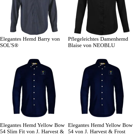
D
T
W
H
N
Elegantes Hemd Barry von
Pflegeleichtes Damenhemd
e
i
e
e
a
SOL'S®
Blaise von NEOBLU
n
e
i
l
c
i
f
ß
l
h
m
s
b
t
b
c
l
b
r
h
a
l
u
w
u
a
t
a
u
r
z
M
S
W
H
M
W
S
H
Elegantes Hemd Yellow Bow
Elegantes Hemd Yellow Bow
a
c
e
i
a
e
c
i
54 Slim Fit von J. Harvest &
54 von J. Harvest & Frost