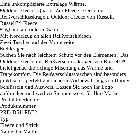
g
ü
u
s
h
Eine unkomplizierte Extralage Wärme.
s
n
R
e
Outdoor-Fleece, Quarter Zip Fleece, Fleece mit
b
o
s
Reißverschlusskragen, Outdoor-Fleece von Russell,
l
t
M
Russell™ Fleece
a
a
Zugband am unteren Saum
u
r
Mit Kordelzug an allen Reißverschlüssen
i
Zwei Taschen auf der Vorderseite
n
Stehkragen
e
Suchen Sie nach leichtem Schutz vor den Elementen? Das
b
Outdoor-Fleece mit Reißverschlusskragen von Russell™
l
bietet genau die richtige Mischung aus Wärme und
a
Tragekomfort. Die Reißverschlusstaschen sind besonders
u
praktisch – perfekt zur sicheren Aufbewahrung von Handy,
Schlüsseln und Ausweis. Lassen Sie noch Ihr Logo
aufdrucken und werben Sie unterwegs für Ihre Marke.
Produktmerkmale
Produktnummer
PRD-D511FBE2
Typ
Fleece und Strick
Name der Marke