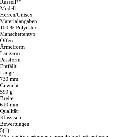
Russell™
Modell
Herren/Unisex
Materialangaben
100 % Polyester
Manschettentyp
Offen
Ärmelform
Langarm
Passform
Entfällt
Länge
730 mm
Gewicht
590 g
Breite
610 mm
Qualität
Klassisch
Bewertungen
1
5
(
1
)
Bewertungen
Wie wir Bewertungen sammeln und präsentieren