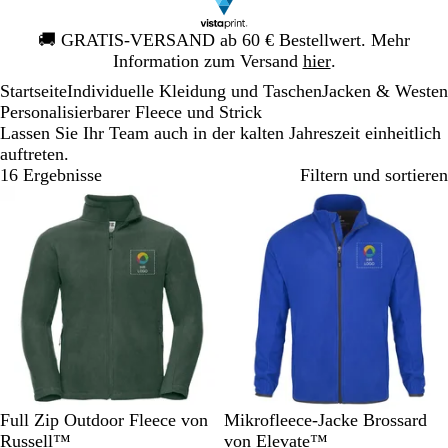
Galeriebild
🚚
GRATIS-VERSAND ab 60 € Bestellwert. Mehr
1
Information zum Versand
hier
.
von
Startseite
Individuelle Kleidung und Taschen
Jacken & Westen
1
Personalisierbarer Fleece und Strick
Lassen Sie Ihr Team auch in der kalten Jahreszeit einheitlich
auftreten.
16 Ergebnisse
Filtern und sortieren
Bestseller
F
K
K
S
H
B
M
S
A
Full Zip Outdoor Fleece von
Mikrofleece-Jacke Brossard
l
o
l
c
e
l
a
c
n
Russell™
von Elevate™