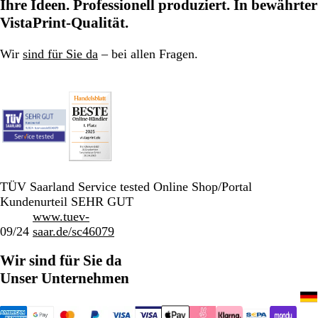
Ihre Ideen. Professionell produziert. In bewährter
g
e
n
e
l
e
VistaPrint-Qualität.
g
b
r
l
Wir
sind für Sie da
– bei allen Fragen.
a
a
u
u
TÜV Saarland Service tested Online Shop/Portal
Kundenurteil SEHR GUT
www.tuev-
09/24
saar.de/sc46079
Wir sind für Sie da
Unser Unternehmen