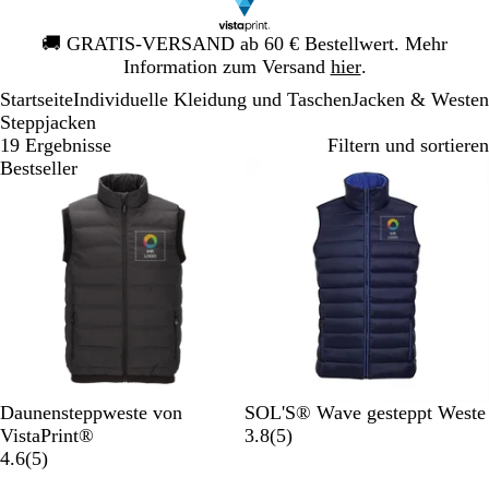
Galeriebild
🚚
GRATIS-VERSAND ab 60 € Bestellwert. Mehr
1
Information zum Versand
hier
.
von
Startseite
Individuelle Kleidung und Taschen
Jacken & Westen
1
Steppjacken
19 Ergebnisse
Filtern und sortieren
Bestseller
S
O
M
D
M
M
S
N
Daunensteppweste von
SOL'S® Wave gesteppt Weste
c
l
a
u
a
e
c
e
5
VistaPrint®
3.8
(
5
)
h
i
r
n
5
r
t
h
o
B
4.6
(
5
)
w
v
i
k
B
i
a
w
n
e