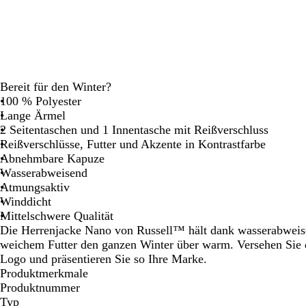
Schwenken.
Schwenken.
Schwenken.
Schwen
Bereit für den Winter?
100 % Polyester
Lange Ärmel
2 Seitentaschen und 1 Innentasche mit Reißverschluss
Reißverschlüsse, Futter und Akzente in Kontrastfarbe
Abnehmbare Kapuze
Wasserabweisend
Atmungsaktiv
Winddicht
Mittelschwere Qualität
Die Herrenjacke Nano von Russell™ hält dank wasserabwei
weichem Futter den ganzen Winter über warm. Versehen Sie 
Logo und präsentieren Sie so Ihre Marke.
Produktmerkmale
Produktnummer
Typ