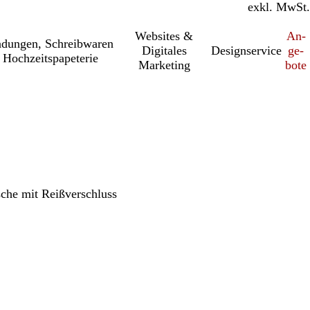
inkl. MwSt.
exkl. MwSt.
Websites &
An­­
a­dung­en, Schreib­wa­ren
Digitales
Designservice
ge­­
 Hochzeitspapeterie
Marketing
bo­­te
sche mit Reißverschluss
h