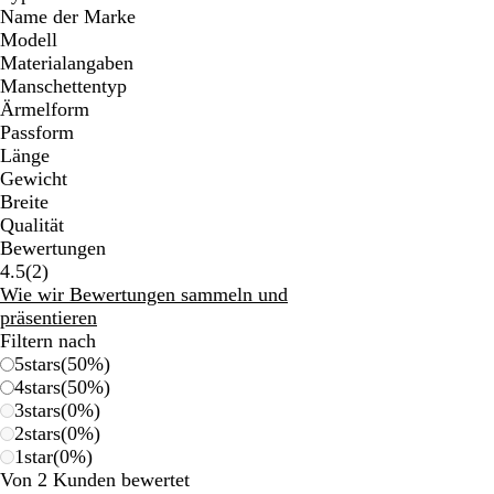
Name der Marke
Modell
Materialangaben
Manschettentyp
Ärmelform
Passform
Länge
Gewicht
Breite
Qualität
Bewertungen
2
4.5
(
2
)
Bewertungen
Wie wir Bewertungen sammeln und
präsentieren
Filtern nach
5
stars
(
50
%)
4
stars
(
50
%)
3
stars
(
0
%)
2
stars
(
0
%)
1
star
(
0
%)
Von 2 Kunden bewertet