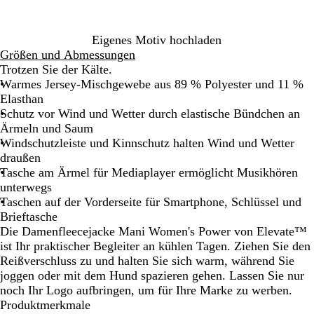
b
z
l
a
Eigenes Motiv hochladen
u
Größen und Abmessungen
Trotzen Sie der Kälte.
Warmes Jersey-Mischgewebe aus 89 % Polyester und 11 %
Elasthan
Schutz vor Wind und Wetter durch elastische Bündchen an
Ärmeln und Saum
Windschutzleiste und Kinnschutz halten Wind und Wetter
draußen
Tasche am Ärmel für Mediaplayer ermöglicht Musikhören
unterwegs
Taschen auf der Vorderseite für Smartphone, Schlüssel und
Brieftasche
Die Damenfleecejacke Mani Women's Power von Elevate™
ist Ihr praktischer Begleiter an kühlen Tagen. Ziehen Sie den
Reißverschluss zu und halten Sie sich warm, während Sie
joggen oder mit dem Hund spazieren gehen. Lassen Sie nur
noch Ihr Logo aufbringen, um für Ihre Marke zu werben.
Produktmerkmale