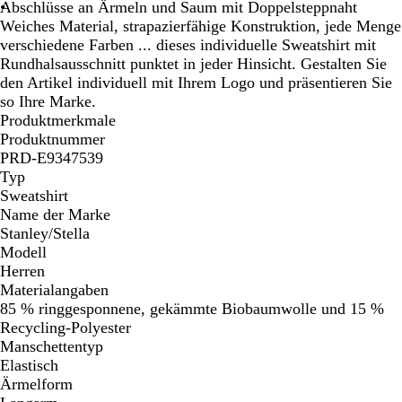
r
n
l
t
e
Abschlüsse an Ärmeln und Saum mit Doppelsteppnaht
t
e
i
r
Weiches Material, strapazierfähige Konstruktion, jede Menge
b
e
t
verschiedene Farben ... dieses individuelle Sweatshirt mit
l
r
Rundhalsausschnitt punktet in jeder Hinsicht. Gestalten Sie
a
t
den Artikel individuell mit Ihrem Logo und präsentieren Sie
u
so Ihre Marke.
Produktmerkmale
Produktnummer
PRD-E9347539
Typ
Sweatshirt
Name der Marke
Stanley/Stella
Modell
Herren
Materialangaben
85 % ringgesponnene, gekämmte Biobaumwolle und 15 %
Recycling-Polyester
Manschettentyp
Elastisch
Ärmelform