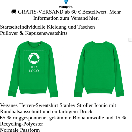
Galeriebild
🚚
GRATIS-VERSAND ab 60 € Bestellwert. Mehr
1
Information zum Versand
hier
.
von
Startseite
Individuelle Kleidung und Taschen
1
Pullover & Kapuzensweatshirts
Galeriebild
Vergrößer-/verkleinerbares
Zoom
Verwenden
Klicken
Vergrößer-/verk
Zoom
Verwenden
Klicken
1
Bild
auf
Sie
zum
Bild
auf
Sie
zum
von
Minimum
die
Vergrößern
Minimum
die
Vergrößern
2
Tasten
Tasten
+
+
und
und
-
-
zum
zum
Zoomen
Zoomen
und
und
die
die
Veganes Herren-Sweatshirt Stanley Stroller Iconic mit
Pfeiltasten
Pfeiltasten
Rundhalsausschnitt und einfarbigem Druck
zum
zum
85 % ringgesponnene, gekämmte Biobaumwolle und 15 %
Schwenken.
Schwenken.
Recycling-Polyester
Normale Passform