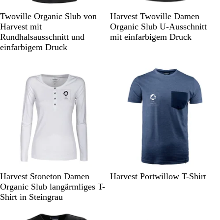
S
W
S
W
Twoville Organic Slub von
Harvest Twoville Damen
c
e
c
e
Harvest mit
Organic Slub U-Ausschnitt
h
i
h
i
Rundhalsausschnitt und
mit einfarbigem Druck
w
ß
w
ß
einfarbigem Druck
a
a
r
r
z
z
W
D
S
H
G
R
Harvest Stoneton Damen
Harvest Portwillow T-Shirt
e
u
c
e
r
o
Organic Slub langärmliges T-
i
n
h
l
a
t
Shirt in Steingrau
ß
k
w
l
u
m
e
a
b
m
e