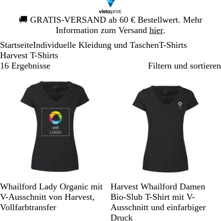
Galeriebild
🚚
GRATIS-VERSAND ab 60 € Bestellwert. Mehr
1
Information zum Versand
hier
.
von
Startseite
Individuelle Kleidung und Taschen
T-Shirts
1
Harvest T-Shirts
16 Ergebnisse
Filtern und sortieren
S
W
G
S
W
Whailford Lady Organic mit
Harvest Whailford Damen
c
e
r
c
e
V-Ausschnitt von Harvest,
Bio-Slub T-Shirt mit V-
h
i
a
h
i
Vollfarbtransfer
Ausschnitt und einfarbiger
w
ß
u
w
ß
Druck