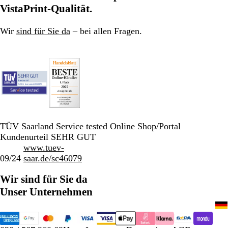
r
r
VistaPrint-Qualität.
z
z
Wir
sind für Sie da
– bei allen Fragen.
TÜV Saarland Service tested Online Shop/Portal
Kundenurteil SEHR GUT
www.tuev-
09/24
saar.de/sc46079
Wir sind für Sie da
Unser Unternehmen