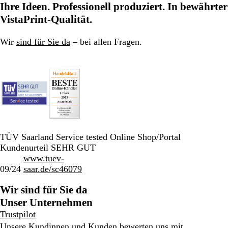
Ihre Ideen. Professionell produziert. In bewährter
a
e
n
r
l
e
VistaPrint-Qualität.
z
g
b
r
l
Wir
sind für Sie da
– bei allen Fragen.
a
a
u
u
TÜV Saarland Service tested Online Shop/Portal
Kundenurteil SEHR GUT
www.tuev-
09/24
saar.de/sc46079
Wir sind für Sie da
Unser Unternehmen
Trustpilot
Unsere Kundinnen und Kunden bewerten uns mit