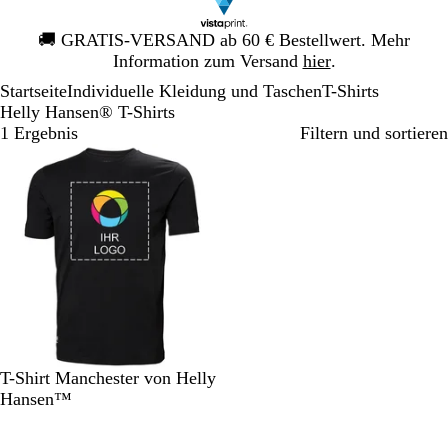
Galeriebild
🚚
GRATIS-VERSAND ab 60 € Bestellwert. Mehr
1
Information zum Versand
hier
.
von
Startseite
Individuelle Kleidung und Taschen
T-Shirts
1
Helly Hansen® T-Shirts
1 Ergebnis
Filtern und sortieren
S
D
W
M
T-Shirt Manchester von Helly
c
u
e
a
Hansen™
h
n
i
r
w
k
ß
i