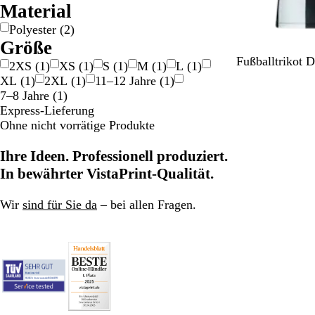
l
l
Material
d
b
Polyester
(
2
)
e
Größe
r
S
W
R
G
B
Fußballtrikot 
2XS
(
1
)
XS
(
1
)
S
(
1
)
M
(
1
)
L
(
1
)
c
e
o
e
l
XL
(
1
)
2XL
(
1
)
11–12 Jahre
(
1
)
h
i
t
l
a
7–8 Jahre
(
1
)
w
ß
b
u
Express-Lieferung
a
Ohne nicht vorrätige Produkte
r
z
Ihre Ideen. Professionell produziert.
In bewährter VistaPrint-Qualität.
Wir
sind für Sie da
– bei allen Fragen.