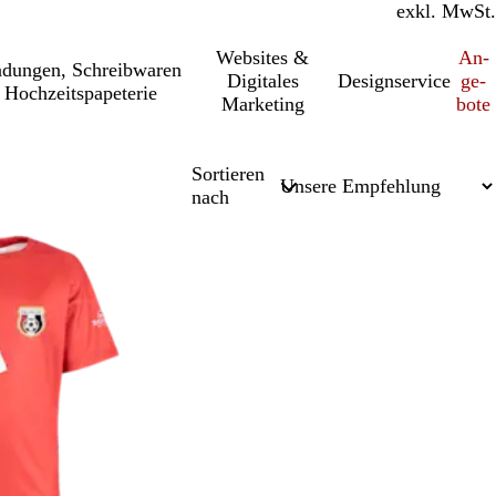
inkl. MwSt.
exkl. MwSt.
Websites &
An­­
a­dung­en, Schreib­wa­ren
Digitales
Designservice
ge­­
 Hochzeitspapeterie
Marketing
bo­­te
Sortieren
nach