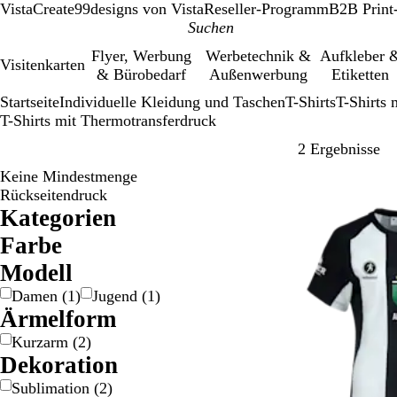
VistaCreate
99designs von Vista
Reseller-Programm
B2B Print
Flyer, Werbung
Werbetechnik &
Aufkleber 
Visitenkarten
& Bürobedarf
Außenwerbung
Etiketten
Startseite
Individuelle Kleidung und Taschen
T-Shirts
T-Shirts 
T-Shirts mit Thermotransferdruck
Zu
2 Ergebnisse
Keine Mindestmenge
Rückseitendruck
Kategorien
Farbe
B
B
B
G
G
G
L
O
R
R
S
W
Modell
e
l
r
e
r
r
i
r
o
o
c
e
Damen
(
1
)
Jugend
(
1
)
i
a
a
l
a
ü
l
a
s
t
h
i
Ärmelform
g
u
u
b
u
n
a
n
a
w
ß
e
n
/
/
g
a
Kurzarm
(
2
)
G
S
e
r
Dekoration
o
i
z
Sublimation
(
2
)