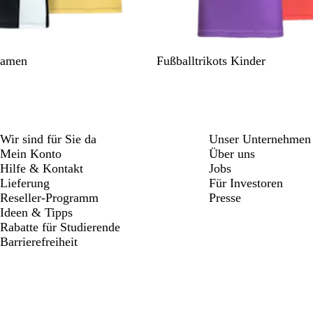
S
B
L
B
G
Damen
Fußballtrikots Kinder
c
e
i
l
r
h
i
l
a
ü
w
g
a
u
n
a
e
r
Wir sind für Sie da
Unser Unternehmen
z
Mein Konto
Über uns
Hilfe & Kontakt
Jobs
Lieferung
Für Investoren
Reseller-Programm
Presse
Ideen & Tipps
Rabatte für Studierende
Barrierefreiheit