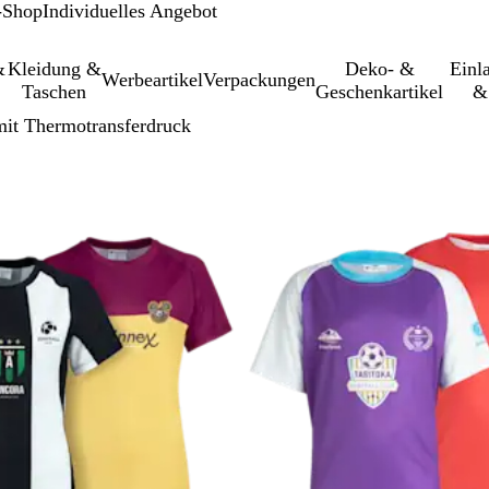
-Shop
Individuelles Angebot
&
Kleidung &
Deko- &
Einl­
Werbeartikel
Verpackungen
Taschen
Geschenkartikel
&
mit Thermotransferdruck
 gefilterten Ergebnissen springen