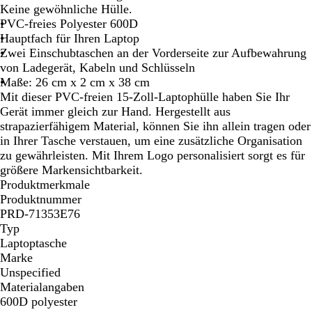
h
a
Keine gewöhnliche Hülle.
w
u
PVC-freies Polyester 600D
a
Hauptfach für Ihren Laptop
r
Zwei Einschubtaschen an der Vorderseite zur Aufbewahrung
z
von Ladegerät, Kabeln und Schlüsseln
Maße: 26 cm x 2 cm x 38 cm
Mit dieser PVC-freien 15-Zoll-Laptophülle haben Sie Ihr
Gerät immer gleich zur Hand. Hergestellt aus
strapazierfähigem Material, können Sie ihn allein tragen oder
in Ihrer Tasche verstauen, um eine zusätzliche Organisation
zu gewährleisten. Mit Ihrem Logo personalisiert sorgt es für
größere Markensichtbarkeit.
Produktmerkmale
Produktnummer
PRD-71353E76
Typ
Laptoptasche
Marke
Unspecified
Materialangaben
600D polyester