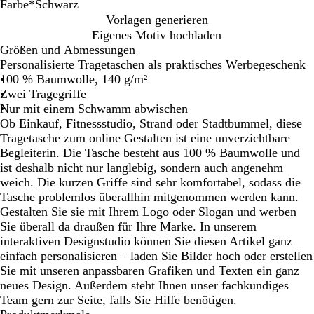
Farbe
*
Schwarz
S
F
G
N
W
Vorlagen generieren
c
r
r
a
e
Eigenes Motiv hochladen
h
a
a
t
i
Größen und Abmessungen
w
n
f
u
ß
Personalisierte Tragetaschen als praktisches Werbegeschenk
a
z
i
r
100 % Baumwolle, 140 g/m²
r
ö
t
Zwei Tragegriffe
z
s
g
Nur mit einem Schwamm abwischen
i
r
Ob Einkauf, Fitnessstudio, Strand oder Stadtbummel, diese
s
a
Tragetasche zum online Gestalten ist eine unverzichtbare
c
u
Begleiterin. Die Tasche besteht aus 100 % Baumwolle und
h
ist deshalb nicht nur langlebig, sondern auch angenehm
e
weich. Die kurzen Griffe sind sehr komfortabel, sodass die
s
Tasche problemlos überallhin mitgenommen werden kann.
M
Gestalten Sie sie mit Ihrem Logo oder Slogan und werben
a
Sie überall da draußen für Ihre Marke. In unserem
r
interaktiven Designstudio können Sie diesen Artikel ganz
i
einfach personalisieren – laden Sie Bilder hoch oder erstellen
n
Sie mit unseren anpassbaren Grafiken und Texten ein ganz
e
neues Design. Außerdem steht Ihnen unser fachkundiges
b
Team gern zur Seite, falls Sie Hilfe benötigen.
l