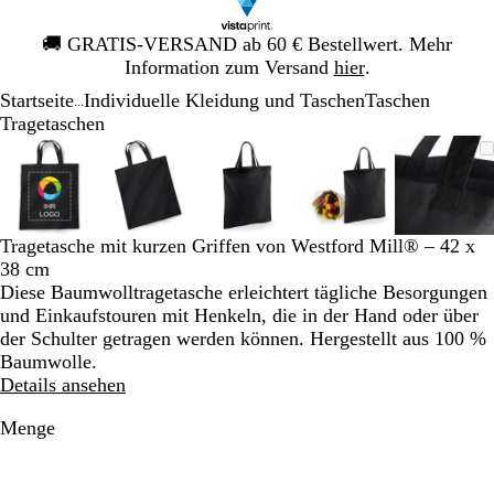
Galeriebild
🚚
GRATIS-VERSAND ab 60 € Bestellwert. Mehr
1
Information zum Versand
hier
.
von
Startseite
Individuelle Kleidung und Taschen
Taschen
1
...
Tragetaschen
Galeriebild
Vergrößer-/verkleinerbares
Zoom
Verwenden
Klicken
Vergrößer-/verkleinerbares
Zoom
Verwenden
Klicken
Vergrößer-/verkleinerbares
Zoom
Verwenden
Klicken
Vergrößer-/verklei
Zoom
Verwenden
Klicken
Vergrö
Zoom
Verwe
Klick
1
Bild
auf
Sie
zum
Bild
auf
Sie
zum
Bild
auf
Sie
zum
Bild
auf
Sie
zum
Bild
auf
Sie
zum
von
Minimum
die
Vergrößern
Minimum
die
Vergrößern
Minimum
die
Vergrößern
Minimum
die
Vergrößern
Mini
die
Vergr
5
Tasten
Tasten
Tasten
Tasten
Taste
+
+
+
+
+
Tragetasche mit kurzen Griffen von Westford Mill® – 42 x
und
und
und
und
und
38 cm
-
-
-
-
-
Diese Baumwolltragetasche erleichtert tägliche Besorgungen
zum
zum
zum
zum
zum
und Einkaufstouren mit Henkeln, die in der Hand oder über
Zoomen
Zoomen
Zoomen
Zoomen
Zoom
der Schulter getragen werden können. Hergestellt aus 100 %
und
und
und
und
und
Baumwolle.
die
die
die
die
die
Details ansehen
Pfeiltasten
Pfeiltasten
Pfeiltasten
Pfeiltasten
Pfeilt
zum
zum
zum
zum
zum
Menge
Schwenken.
Schwenken.
Schwenken.
Schwenken.
Schwe