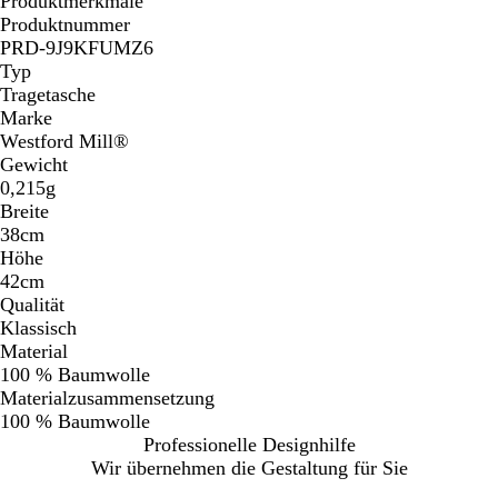
Produktmerkmale
a
Produktnummer
u
PRD-9J9KFUMZ6
Typ
Tragetasche
Marke
Westford Mill®
Gewicht
0,215g
Breite
38cm
Höhe
42cm
Qualität
Klassisch
Material
100 % Baumwolle
Materialzusammensetzung
100 % Baumwolle
Professionelle Designhilfe
Wir übernehmen die Gestaltung für Sie