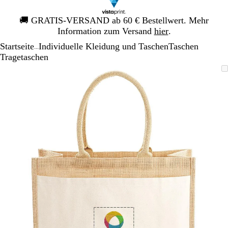
Galeriebild
🚚
GRATIS-VERSAND ab 60 € Bestellwert. Mehr
1
Information zum Versand
hier
.
von
Startseite
Individuelle Kleidung und Taschen
Taschen
1
...
Tragetaschen
Galeriebild
Vergrößer-/verkleinerbares
Zoom
Verwenden
Klicken
1
Bild
auf
Sie
zum
von
Minimum
die
Vergrößern
1
Tasten
+
und
-
zum
Zoomen
und
die
Pfeiltasten
zum
Schwenken.