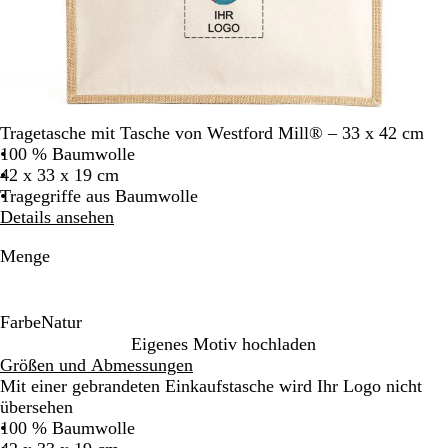
Tragetasche mit Tasche von Westford Mill® – 33 x 42 cm
100 % Baumwolle
42 x 33 x 19 cm
Tragegriffe aus Baumwolle
Details ansehen
Menge
Farbe
Natur
N
Eigenes Motiv hochladen
a
Größen und Abmessungen
t
Mit einer gebrandeten Einkaufstasche wird Ihr Logo nicht
u
übersehen
r
100 % Baumwolle